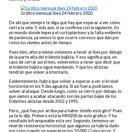
Gráfico mensual Ibex 24 febrero 2020
De ahí que siempre te diga que hay que esperar a ver cómo
cierra la vela. Y, más aún, si se confirma con la siguiente. En
un mundo donde impera el cortoplacismo y la falta evidente
de paciencia, ya vemos lo que ocurre con esos que dan por
rotos los niveles antes de tiempo.
Pues bien, ahora mismo volvemos a tener al Ibex por debajo
de la parte alta del tridente bajista. Y eso significa que, en
caso de cerrar así el mes, volveremos a tener que decir que
el tridente bajista sigue mandando. Y que los alcistas
tendrán que volver a intentarlo.
Evidentemente, habrá que volver a esperar a ver si el nivel
horizontal en los 9.3xx aguanta. Si así fuera, podríamos
volver al ataque. Desde luego, como se cierre por debajo, lo
que vamos a acabar atacando son las partes bajas de los
tridentes alcistas desde 2012 y 1995.
Pero, ¿qué hay por arriba para haber tenido este giro? Pues
ya te lo dije. Primero está la MM200 de este gráfico. Y ha
resultado infranqueable esta vez. Segundo, tenemos un
nivel de resistencia horizontal, que algunos ya habría dado
por roto cuando se superaron los 10.000. Craso error. Y