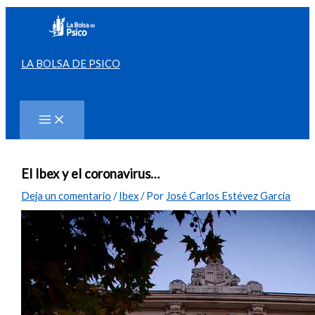
Ir
al
contenido
LA BOLSA DE PSICO
Buscar
El Ibex y el coronavirus…
Deja un comentario
/
Ibex
/ Por
José Carlos Estévez García