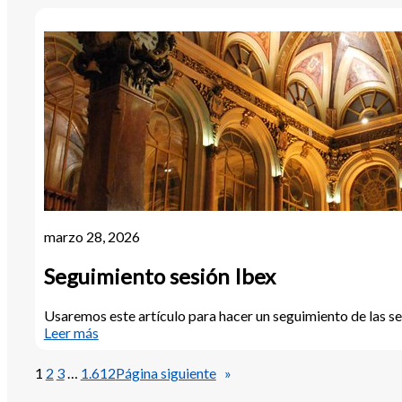
¿hasta
dónde
llegará
la
corrección?
marzo 28, 2026
Seguimiento sesión Ibex
Usaremos este artículo para hacer un seguimiento de las ses
:
Leer más
Seguimiento
sesión
1
2
3
…
1.612
Página siguiente
»
Ibex