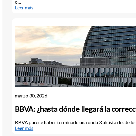
o…
:
Leer más
Ibex:
Análisis
técnico
31
marzo
2026
marzo 30, 2026
BBVA: ¿hasta dónde llegará la correcc
BBVA parece haber terminado una onda 3 alcista desde los 
:
Leer más
BBVA: