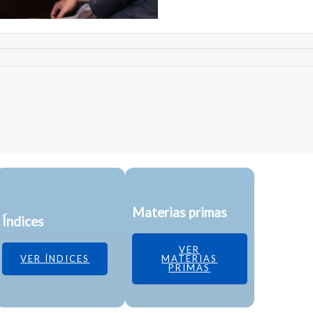
Materias primas
Índices
VER
VER ÍNDICES
MATERIAS
PRIMAS