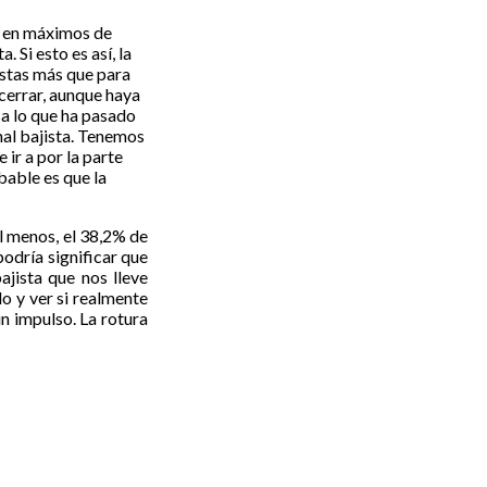
5 en máximos de
 Si esto es así, la
cistas más que para
 cerrar, aunque haya
asa lo que ha pasado
nal bajista. Tenemos
ir a por la parte
bable es que la
l menos, el 38,2% de
odría significar que
jista que nos lleve
o y ver si realmente
un impulso. La rotura