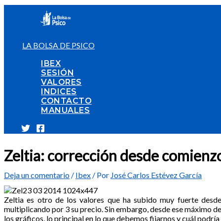
Ir
al
contenido
LA BOLSA DE PSICO
IBEX
SESIÓN
VALORES
INDICES
CONTACTO
MANUALES
Zeltia: corrección desde comienz
Deja un comentario
/
Ibex
/ Por
José Carlos Estévez García
Zeltia es otro de los valores que ha subido muy fuerte des
multiplicando por 3 su precio. Sin embargo, desde ese máximo d
los gráficos, lo principal en lo que debemos fijarnos y cuál podría s