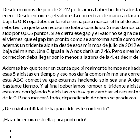
Desde mínimos de julio de 2012 podríamos haber hecho 5 alcistas
enero. Desde entonces, el valor está correctivo de manera clara, c
bajista 0-B roja debe ser la referencia para marcar el final de es
rebotes, ya que la corrección no habrá concluido. Si nos damos c
sido por 0,005 puntos. Si se cierra ese gap y el valor no se gira de
el viernes, que el gap tan pronto como se aproxima actúa como res
además un tridente alcista desde esos mínimos de julio de 2012 en
baja del mismo. Una C igual a la A nos daría un 2,46. Pero si rea
corrección deba llegar por lo menos a la zona de la 4, es decir, de 
Además hay que tener en cuenta que si realmente hemos acabado 5 
esas 5 alcistas en tiempo y eso nos daría como mínimo una corre
esta ABC correctiva que estamos haciendo solo sea una A dent
bastante tiempo. Y al final deberíamos romper el tridente alcist
estamos corrigiendo 5 alcistas o si hay que cambiar el recuento y
de la 0-B nos marcará todo, dependiendo de cómo se produzca.
¿De cuánta utilidad te ha parecido este contenido?
¡Haz clic en una estrella para puntuarlo!