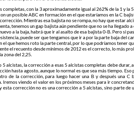
 completas, con la 3 aproximadamente igual al 262% de la 1 y la 
on un posible ABC en formación en el que estaríamos en la C bajista.
a corrección. Mientras esa bajista no se rompa, no hay que estar al
uenta, tenemos un gap bajista aún pendiente que no se ha llegado a
 nuevo a la baja, habrá que ir al asalto de esa bajista 0-B. Pero si p
istencia, puede ser que tengamos que ir a por la parte baja del ca
 el que hemos roto la parte central, por lo que podríamos tener que 
lmente el recuento desde mínimos de 2012 es el correcto, lo más pro
la zona del 2,25.
alcistas, la corrección a esas 5 alcistas completas debe durar, a
cción hasta agosto, aunque lo normal es que sea más tiempo. Eso p
ro de la corrección, para luego hacer una B y después una C ba
a. Iremos viendo el valor en los próximos meses para ir concretand
 esta corrección no es una corrección a 5 alcistas, sino parte de 