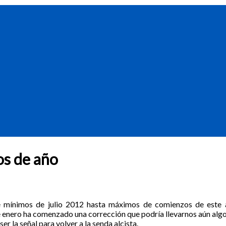
os de año
de mínimos de julio 2012 hasta máximos de comienzos de este
e enero ha comenzado una corrección que podría llevarnos aún al
er la señal para volver a la senda alcista.