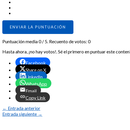
ENVIAR LA PUNTUACIÓN
Puntuación media
0
/ 5. Recuento de votos:
0
Hasta ahora, ¡no hay votos!. Sé el primero en puntuar este conten
Facebook
Share on X
LinkedIn
WhatsApp
Email
Copy Link
←
Entrada anterior
Entrada siguiente
→