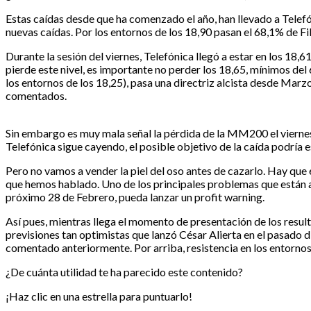
Estas caídas desde que ha comenzado el año, han llevado a Telefón
nuevas caídas. Por los entornos de los 18,90 pasan el 68,1% de 
Durante la sesión del viernes, Telefónica llegó a estar en los 18,61, 
pierde este nivel, es importante no perder los 18,65, mínimos del
los entornos de los 18,25), pasa una directriz alcista desde Marzo 
comentados.
Sin embargo es muy mala señal la pérdida de la MM200 el viernes. 
Telefónica sigue cayendo, el posible objetivo de la caída podría e
Pero no vamos a vender la piel del oso antes de cazarlo. Hay que 
que hemos hablado. Uno de los principales problemas que están a
próximo 28 de Febrero, pueda lanzar un profit warning.
Así pues, mientras llega el momento de presentación de los resul
previsiones tan optimistas que lanzó César Alierta en el pasado 
comentado anteriormente. Por arriba, resistencia en los entornos
¿De cuánta utilidad te ha parecido este contenido?
¡Haz clic en una estrella para puntuarlo!