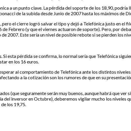
ica a un punto clave. La pérdida del soporte de los 18,90, podría l
Fibonacci de la subida desde Junio de 2007 hasta los máximos de D
pero el cierre logró salvar el tipo y dejó a Telefónica justo en el filo
 6 de Febrero (y que el viernes actuaron de soporte). Pero, por deb
de 2007. Este sería un nivel de posible rebote si se pierden los niv
Si esta pérdida se confirma, lo normal sería que Telefónica siguie
star en los 16 euros.
esperar al comportamiento de Telefónica ante los distintos niveles
fectando a la cotización son los rumores de que en su presentación
tados (que seguramente serán muy buenos, aunque habrá que ver si 
día del inversor en Octubre), deberemos vigilar mucho los niveles 
 de los 19,75.