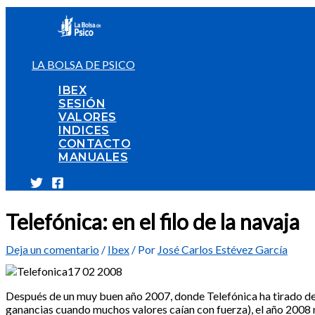
Ir
al
contenido
LA BOLSA DE PSICO
IBEX
SESIÓN
VALORES
INDICES
CONTACTO
MANUALES
Telefónica: en el filo de la navaja
Deja un comentario
/
Ibex
/ Por
José Carlos Estévez García
Después de un muy buen año 2007, donde Telefónica ha tirado del c
ganancias cuando muchos valores caían con fuerza), el año 2008 