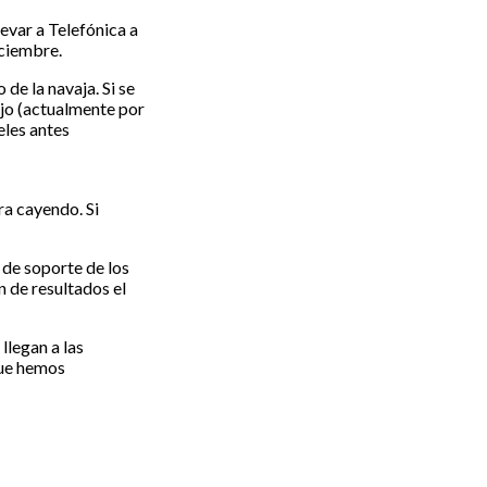
levar a Telefónica a
iciembre.
 de la navaja. Si se
ajo (actualmente por
eles antes
ra cayendo. Si
 de soporte de los
 de resultados el
llegan a las
que hemos