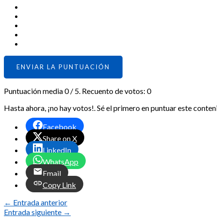
ENVIAR LA PUNTUACIÓN
Puntuación media
0
/ 5. Recuento de votos:
0
Hasta ahora, ¡no hay votos!. Sé el primero en puntuar este conten
Facebook
Share on X
LinkedIn
WhatsApp
Email
Copy Link
←
Entrada anterior
Entrada siguiente
→