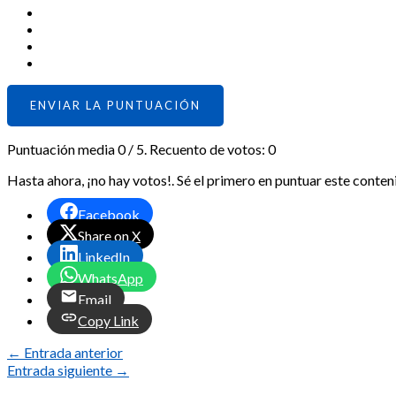
ENVIAR LA PUNTUACIÓN
Puntuación media
0
/ 5. Recuento de votos:
0
Hasta ahora, ¡no hay votos!. Sé el primero en puntuar este conten
Facebook
Share on X
LinkedIn
WhatsApp
Email
Copy Link
←
Entrada anterior
Entrada siguiente
→