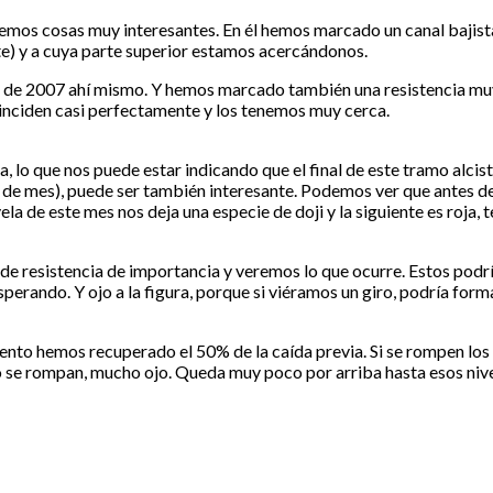
emos cosas muy interesantes. En él hemos marcado un canal bajist
te) y a cuya parte superior estamos acercándonos.
s de 2007 ahí mismo. Y hemos marcado también una resistencia mu
coinciden casi perfectamente y los tenemos muy cerca.
 lo que nos puede estar indicando que el final de este tramo alcist
de mes), puede ser también interesante. Podemos ver que antes de
ela de este mes nos deja una especie de doji y la siguiente es roja,
 resistencia de importancia y veremos lo que ocurre. Estos podría
perando. Y ojo a la figura, porque si viéramos un giro, podría form
nto hemos recuperado el 50% de la caída previa. Si se rompen los
no se rompan, mucho ojo. Queda muy poco por arriba hasta esos nive