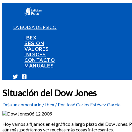
Ir
al
contenido
LA BOLSA DE PSICO
IBEX
SESIÓN
VALORES
INDICES
CONTACTO
MANUALES
Situación del Dow Jones
Deja un comentario
/
Ibex
/ Por
José Carlos Estévez García
Hoy vamos a fijarnos en el gráfico a largo plazo del Dow Jones. 
aún más, podríamos ver muchas más cosas interesantes.