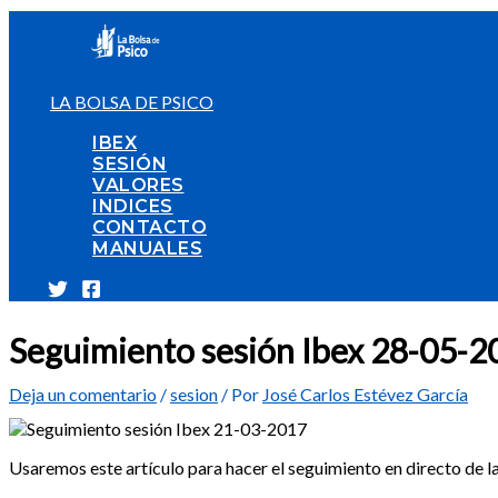
Ir
al
contenido
LA BOLSA DE PSICO
IBEX
SESIÓN
VALORES
INDICES
CONTACTO
MANUALES
Seguimiento sesión Ibex 28-05-2
Deja un comentario
/
sesion
/ Por
José Carlos Estévez García
Usaremos este artículo para hacer el seguimiento en directo de l