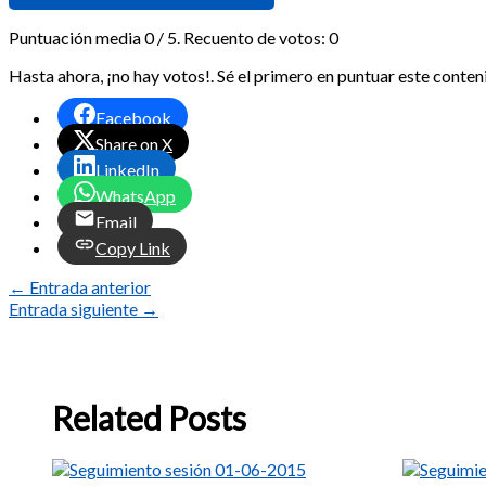
Puntuación media
0
/ 5. Recuento de votos:
0
Hasta ahora, ¡no hay votos!. Sé el primero en puntuar este conten
Facebook
Share on X
LinkedIn
WhatsApp
Email
Copy Link
←
Entrada anterior
Entrada siguiente
→
Related Posts