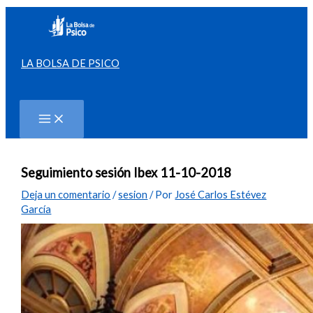
Ir
al
contenido
LA BOLSA DE PSICO
Buscar
Seguimiento sesión Ibex 11-10-2018
Deja un comentario
/
sesion
/ Por
José Carlos Estévez
García