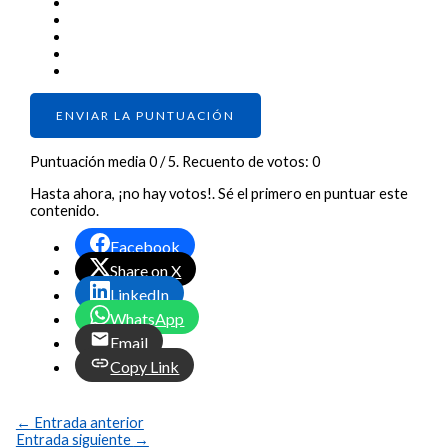
ENVIAR LA PUNTUACIÓN
Puntuación media
0
/ 5. Recuento de votos:
0
Hasta ahora, ¡no hay votos!. Sé el primero en puntuar este
contenido.
Facebook
Share on X
LinkedIn
WhatsApp
Email
Copy Link
←
Entrada anterior
Entrada siguiente
→