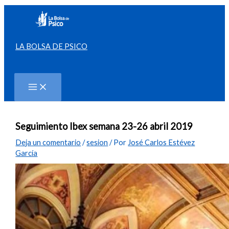
Ir
al
contenido
LA BOLSA DE PSICO
Buscar
Seguimiento Ibex semana 23-26 abril 2019
Deja un comentario
/
sesion
/ Por
José Carlos Estévez
García