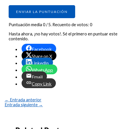
ENVIAR LA PUNTUACIÓN
Puntuación media
0
/ 5. Recuento de votos:
0
Hasta ahora, ¡no hay votos!. Sé el primero en puntuar este
contenido.
Facebook
Share on X
LinkedIn
WhatsApp
Email
Copy Link
←
Entrada anterior
Entrada siguiente
→