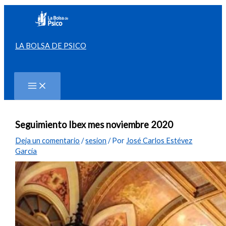
Ir
al
contenido
LA BOLSA DE PSICO
Buscar
Seguimiento Ibex mes noviembre 2020
Deja un comentario
/
sesion
/ Por
José Carlos Estévez
García