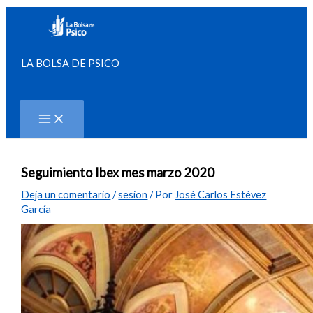
Ir
al
contenido
LA BOLSA DE PSICO
Buscar
Seguimiento Ibex mes marzo 2020
Deja un comentario
/
sesion
/ Por
José Carlos Estévez
García