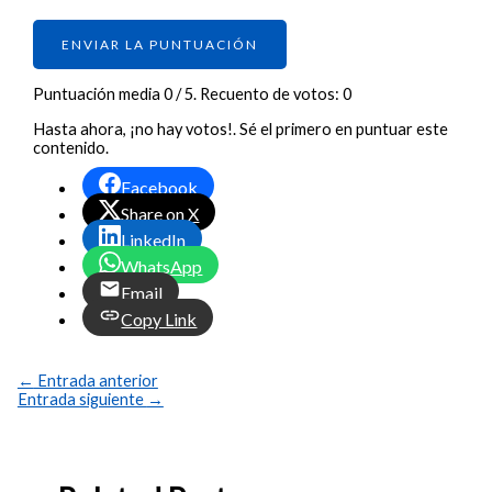
ENVIAR LA PUNTUACIÓN
Puntuación media
0
/ 5. Recuento de votos:
0
Hasta ahora, ¡no hay votos!. Sé el primero en puntuar este
contenido.
Facebook
Share on X
LinkedIn
WhatsApp
Email
Copy Link
←
Entrada anterior
Entrada siguiente
→