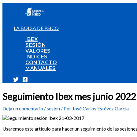
Ir
al
contenido
LA BOLSA DE PSICO
IBEX
SESIÓN
VALORES
INDICES
CONTACTO
MANUALES
Seguimiento Ibex mes junio 2022
Deja un comentario
/
sesion
/ Por
José Carlos Estévez García
Usaremos este artículo para hacer un seguimiento de las sesiones