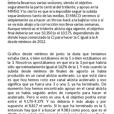
debería llevarnos varias sesiones, siendo el objetivo
seguramente la parte central del tridente, y apoyo en la
MM50. Y lo cierto es que era imposible seguir la subida
separándonos tanto de las medias. El MACD veremos si
simplemente va a hacer un throw-back a la bajista rota o si
se va más abajo y la corrección nos lleva varias semanas.
Aunque mientras el tridente alcista siga vigente, el objetivo
final debería ser ese 10.350 (o el 10.575, dependiendo de
dónde haya comenzado la C) para hacer la C igual a la A
desde mínimos de 2012.
Gráfico desde mínimos de junio: la duda que teníamos
estaba clara, o bien estábamos en la 5 o bien estábamos en
la 3. Nosotros apostábamos en que era la 3 porque habría
sido aproximadamente igual al 162% de la 1. Y más cuando la
subida desde mínimos de finales de agosto se había
producido en un canal alcista acelerado. Lo que está claro
es que hoy hemos roto ese canal alcista acelerado y eso
significa que ya fuera una 3 o una 5, ya ha terminado. De
momento hoy hemos encontrado apoyo en el canal alcista
que se había seguido antes de romperlo para hacer el
acelerado. Pero si esto es una 4, el objetivo podría estar
entre el 9.170-9.379. Y no debería ir más abajo y por
supuesto el 8.817 ni verlo. Si lo que ha terminado es la 5,
entonces hay que ir a buscar el 9.083 como poco, que es el