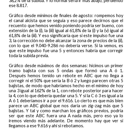
38,2% de la subida. Y lo normal sería ir más abajo, perdiendo
ese 8.817.
Gráfico desde mínimos de finales de agosto: rompemos hoy
el canal alcista que se seguía y eso parece decirnos que el
recuento que hemos venido poniendo podría ser bueno, con
extensión de la (i), la (iii) igual al 61,8% de la (i) y la (v) igual al
61,8% de la (iii). Y eso significaría que si este impulso fue una
3, la corrección no debe alcanzar la zona de precios de la (ii),
con lo que el 9.040-9.286 no debería verse. Si la vemos, es
que este impulso fue una 5 y entonces habría que corregir
toda la subida previa.
Gráfico desde máximos de dos semanas: hicimos un primer
tramo bajista con sus 5 ondas que formó una A ó 1.
Después hemos tenido un rebote en ABC que no llega a
corregir ni el 50% que sería la B ó 2 y luego parecen otras 5
bajistas, de modo que habríamos hecho en el mínimo de hoy
una 3 igual al 162% de la 1, con rebote posterior para hacer
la 4, con lo que debería quedar una 5. Y si la C ó 3 es igual a la
A ó 1 deberíamos ir a por el 9.616. Lo cierto es que más bien
parece un ABC global que nos daría un zig-zag más que 5
bajistas. Y tal y como marchan los gráficos previos, podría
ser que este ABC fuera una A nada más, pero eso ya lo
iremos viendo más adelante. De momento hay que ver si
llegamos a ese 9.616 y ahí si rebotamos.