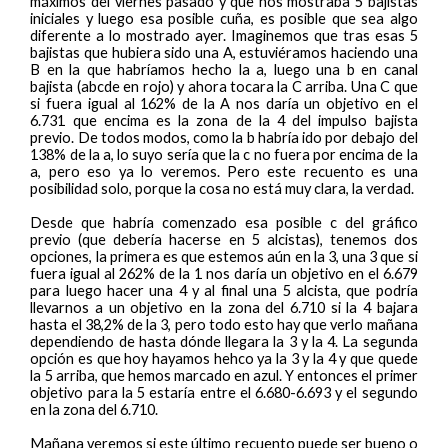
máximos del viernes pasado y que nos mostraba 5 bajistas
iniciales y luego esa posible cuña, es posible que sea algo
diferente a lo mostrado ayer. Imaginemos que tras esas 5
bajistas que hubiera sido una A, estuviéramos haciendo una
B en la que habríamos hecho la a, luego una b en canal
bajista (abcde en rojo) y ahora tocara la C arriba. Una C que
si fuera igual al 162% de la A nos daría un objetivo en el
6.731 que encima es la zona de la 4 del impulso bajista
previo. De todos modos, como la b habría ido por debajo del
138% de la a, lo suyo sería que la c no fuera por encima de la
a, pero eso ya lo veremos. Pero este recuento es una
posibilidad solo, porque la cosa no está muy clara, la verdad.
Desde que habría comenzado esa posible c del gráfico
previo (que debería hacerse en 5 alcistas), tenemos dos
opciones, la primera es que estemos aún en la 3, una 3 que si
fuera igual al 262% de la 1 nos daría un objetivo en el 6.679
para luego hacer una 4 y al final una 5 alcista, que podría
llevarnos a un objetivo en la zona del 6.710 si la 4 bajara
hasta el 38,2% de la 3, pero todo esto hay que verlo mañana
dependiendo de hasta dónde llegara la 3 y la 4. La segunda
opción es que hoy hayamos hehco ya la 3 y la 4 y que quede
la 5 arriba, que hemos marcado en azul. Y entonces el primer
objetivo para la 5 estaría entre el 6.680-6.693 y el segundo
en la zona del 6.710.
Mañana veremos si este último recuento puede ser bueno o