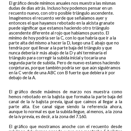
El gráfico desde mínimos anuales nos muestra las mismas
dudas de días atrás. Incluso hoy podemos pensar en un
recuento nuevo, con otro posible triángulo ascendente.
Imaginemos el recuento verde que señalamos ayer y
entonces el que hayamos rebotado en la alcista granate
puede significar que estamos haciendo otro triángulo
ascendente diferente al rojo que habíamos puesto. El
mínimo de hoy podría ser la C, con lo que habría que ir a la
parte alta del mismo a hacer la D, luego una E abajo que no
tendría por qué llevar a la parte baja del triángulo y que
nunca debería ir más abajo de la D y ahí terminaría el
triángulo para corregir la subida inicial y tocaría una
segunda parte de subida. Pero de nuevo estamos haciendo
conjeturas, porque también podría ser que aún siguiéramos
en la C verde de una ABC con B fuerte que debiera ir por
debajo de la A.
El gráfico desde máximos de marzo nos muestra como
hemos rebotado en la bajista que formaba la parte baja del
canal de la iv bajista previa, igual que caimos al llegar a la
parte alta. Ese canal sigue siendo la referencia ahora,
aunque lo normal es que la subida llegue, al menos, a la zona
de la iv previa, es decir, a la zona del 7.160.
El gráfico que mostramos anoche con el recuento desde