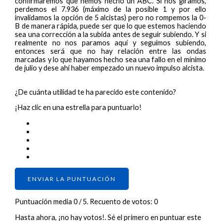
confirmaremos que hemos hecho un ABC. Si nos giramos,
perdemos el 7.936 (máximo de la posible 1 y por ello
invalidamos la opción de 5 alcistas) pero no rompemos la 0-
B de manera rápida, puede ser que lo que estemos haciendo
sea una corrección a la subida antes de seguir subiendo. Y si
realmente no nos paramos aquí y seguimos subiendo,
entonces será que no hay relación entre las ondas
marcadas y lo que hayamos hecho sea una fallo en el mínimo
de julio y dese ahí haber empezado un nuevo impulso alcista.
¿De cuánta utilidad te ha parecido este contenido?
¡Haz clic en una estrella para puntuarlo!
ENVIAR LA PUNTUACIÓN
Puntuación media
0
/ 5. Recuento de votos:
0
Hasta ahora, ¡no hay votos!. Sé el primero en puntuar este