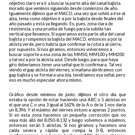
objetivo claro era ir a buscar la parte alta del canal bajista
morado que venimos siguiendo desde comienzos de año.
Igualmente dijimos que el MACD, una vez que volvió a irse al
alza, tenía como objetivo ir a por la bajista desde finales del
año pasado y está ya llegando. Es, pues, zona clara de
resistencia, y una prueba de fuego para la subida tan
vertical que llevamos. Si superamos esta parte alta del canal
bajista y rompemos la bajista del MACD, entonces a por la
alcista verde, pero habría que confirmar la rotura al cierre,
por supuesto. Si nos giramos, entonces volveremos a
buscar soporte a esa zona de las MM50, MM100 y MM200
y tal vez a por la alcista azul. Desde luego, para que haya
giro deberíamos tener una señal que lo confirmara. Tal vez
viendo el gap alcista del viernes, si mañana abriéramos con
gap bajista y se formara una isla, tendríamos esa señal, pero
eso es mucho especular ahora mismo.
Gráfico desde mínimos de junio: dijimos el otro día que
estaba la opción de estar haciendo una ABC o 5 alcistas en
el que una C o una 3 igual al 162% de la A o de la 1 nos daría
un 8.396. Y el máximo del viernes estuvo a apenas 2 puntos.
Si en esta zona hacemos un pequeña corrección que no
vaya más allá del 8.050-8.132 y luego volvemos a máximos,
entonces serán 5 alcistas. Si nos giramos y hacemos una
caída severa y rápida que rompa la 0-B, entonces