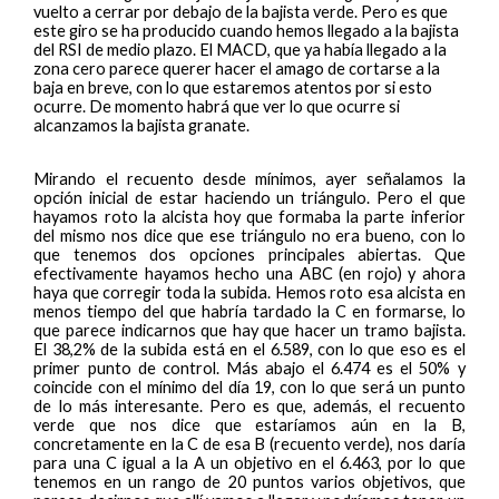
vuelto a cerrar por debajo de la bajista verde. Pero es que
este giro se ha producido cuando hemos llegado a la bajista
del RSI de medio plazo. El MACD, que ya había llegado a la
zona cero parece querer hacer el amago de cortarse a la
baja en breve, con lo que estaremos atentos por si esto
ocurre. De momento habrá que ver lo que ocurre si
alcanzamos la bajista granate.
Mirando el recuento desde mínimos, ayer señalamos la
opción inicial de estar haciendo un triángulo. Pero el que
hayamos roto la alcista hoy que formaba la parte inferior
del mismo nos dice que ese triángulo no era bueno, con lo
que tenemos dos opciones principales abiertas. Que
efectivamente hayamos hecho una ABC (en rojo) y ahora
haya que corregir toda la subida. Hemos roto esa alcista en
menos tiempo del que habría tardado la C en formarse, lo
que parece indicarnos que hay que hacer un tramo bajista.
El 38,2% de la subida está en el 6.589, con lo que eso es el
primer punto de control. Más abajo el 6.474 es el 50% y
coincide con el mínimo del día 19, con lo que será un punto
de lo más interesante. Pero es que, además, el recuento
verde que nos dice que estaríamos aún en la B,
concretamente en la C de esa B (recuento verde), nos daría
para una C igual a la A un objetivo en el 6.463, por lo que
tenemos en un rango de 20 puntos varios objetivos, que