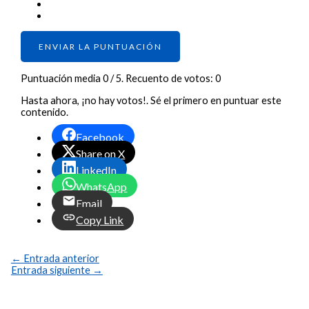
ENVIAR LA PUNTUACIÓN
Puntuación media
0
/ 5. Recuento de votos:
0
Hasta ahora, ¡no hay votos!. Sé el primero en puntuar este
contenido.
Facebook
Share on X
LinkedIn
WhatsApp
Email
Copy Link
←
Entrada anterior
Entrada siguiente
→