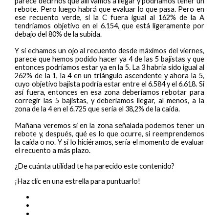
parece decirnos que allí vamos a llegar y podríamos tener un
rebote. Pero luego habrá que evaluar lo que pasa. Pero en
ese recuento verde, si la C fuera igual al 162% de la A
tendríamos objetivo en el 6.154, que está ligeramente por
debajo del 80% de la subida.
Y si echamos un ojo al recuento desde máximos del viernes,
parece que hemos podido hacer ya 4 de las 5 bajistas y que
entonces podríamos estar ya en la 5. La 3 habría sido igual al
262% de la 1, la 4 en un triángulo ascendente y ahora la 5,
cuyo objetivo bajista podría estar entre el 6.584 y el 6.618. Si
así fuera, entonces en esa zona deberíamos rebotar para
corregir las 5 bajistas, y deberíamos llegar, al menos, a la
zona de la 4 en el 6.725 que sería el 38,2% de la caída.
Mañana veremos si en la zona señalada podemos tener un
rebote y, después, qué es lo que ocurre, si reemprendemos
la caída o no. Y si lo hiciéramos, sería el momento de evaluar
el recuento a más plazo.
¿De cuánta utilidad te ha parecido este contenido?
¡Haz clic en una estrella para puntuarlo!