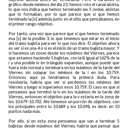
gráfico desde mínimos del día 23, hemos roto el canal alcista,
lo que nos indica que hemos terminado las 5 ondas alcistas
que lo formaban, por lo que parece que sí que hemos
terminado la [v] además justo en el sitio que pensábamos, en
el primer rango objetivo.
Por tanto, una vez que parece que sí que hemos terminado
esa [v] de la posible 3, lo que tenemos que mirar es el inicio
del tramo bajista para ver lo que nos dice. El objetivo ahora
es ver si es una 4 o si es el inicio de un tramo bajista mayor. Y
si hacemos un zoom desde los máximos del Viernes, parece
que estamos haciendo 5 bajistas, con la iii igual al 162% de la
i y una posible iv en triángulo expansivo, aunque puede que
fuera más normal y terminara en los máximos de la tarde del
Viernes sin solapar los mínimos de la i en los 10.759.
Entonces aquí ya tendríamos la primera duda. Para
resolverla, habría que ver si perdemos los mínimos del
Viernes y luego si superamos esos 10.759. El caso es que si
pensamos que terminó la iv en los máximos de la tarde del
Viernes, entonces el objetivo para la v estaría en la zona de
los 10.679-10.702. Ahí tenemos un porrón de objetivos, con
los principales entre lo 10.689 y los 10.698, es decir, en 10
puntos nada más.
Por ello, si en esta zona pensamos que van a terminar 5
bajistas desde máximos del Viernes, habría que pensar que