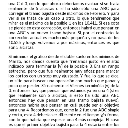
una C ó 3, con lo que ahora deberíamos evaluar si se trata
realmente de 5 alcistas o si ha sido sólo una ABC para
corregir el tramo bajista desde máximos de Febrero. Y para
ver si se trata de un caso u otro, lo que tendremos que
mirar es el máximo de la posible 1 en los 10.411. Si esa cota
se pierde en esta corrección, entonces habrá que pensar en
una ABC y un nuevo tramo bajista. Si, por el contrario, la
corrección actual es mucho más pequeña y no pasa de los
10.525 y luego volvemos a por máximos, entonces es que
son 5 alcistas.
Si miramos el gráfico desde el doble suelo en los mínimos de
Marzo, nos damos cuenta que frenamos justo en el sitio
indicado para terminar la [v] de la posible 3. Era un rango
estrecho, pero que fue realmente muy eficaz para marcar
los cortos con un stop muy ajustado. Y fue, lo que se dice,
un sitio para buscar una operación con mucho que ganar y
poco que perder. Si realmente el Viernes terminó la [v] de la
3, entonces hay que pensar que estamos ya en una 4 (si es
que realmente son 5 alcistas, si esto ha sido una ABC
entonces hay que pensar en una tramo bajista nuevo),
entonces habría que pensar en cuál puede ser el objetivo
para una 4. Recordemos que, como la 2 fue una ABC simple
y corta, esta 4 debería ser diferente en el tiempo y/o forma,
con lo que habría que esperar una 4 más compleja. El caso
es que el primer objetivo bajista para la 4 estaría entre los