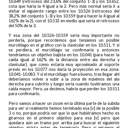
10.649 (retroceso del 23,6% del conjunto 1-3) y los 10.652,
cota que haría la 4 igual a la 2. Pero más normal sería ir a
visitar el siguiente rango entre los 10.526 (retroceso del
38,2% del conjunto 1-3) y los 10.559 (para hacer la 4 igual al
162% de la 2), con el 10.532 en medio que sería el retroceso
del 50% de la 3.
Y esa zona del 10.526-10.559 sería muy importante no
perderla, porque recordemos que teníamos un posible
murciélago en el gráfico con la clavicular en los 10.511. Y si
se perdiera, el murciélago se confirmaría y entonces
tendríamos un objetivo bajista en los 10.041 (para hacer la
caída igual al 162% de la distancia entre ala derecha y
clavicular), que como estaría muy aproximado al soporte
previo en los 10.077 nos daría la proyección en esa zona:
10.041-10.083. Y si el murciélago fuera bueno, tras llegar ahí
deberíamos volver a subir a la zona de máximos del ala
derecha para cubrirlo y luego sería cuando tuviéramos una
caída mayor. Pero, ya decimos, habría que perder los 10.511
para confirmarlo.
Pero vamos a hacer un zoom en la última parte de la subida
para ver si realmente hemos terminado esa [v] de la posible
3 o no, porque podría ser que lo que hubiéramos hecho es
girarnos en el primero objetivo para esa [v] pero que
quedara aún un tramo por arriba para buscar el siguiente
objetivo alcista antes de terminarla. Pero si miramos el