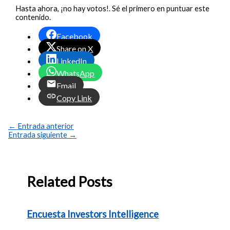
Hasta ahora, ¡no hay votos!. Sé el primero en puntuar este
contenido.
Facebook
Share on X
LinkedIn
WhatsApp
Email
Copy Link
←
Entrada anterior
Entrada siguiente
→
Related Posts
Encuesta Investors Intelligence