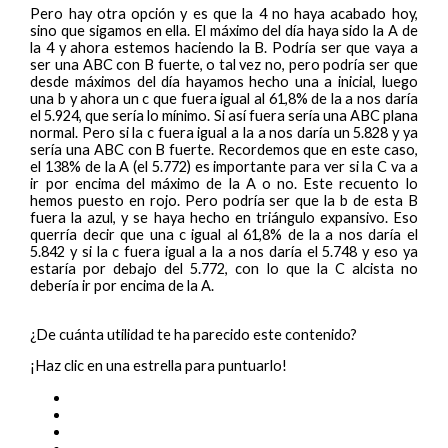
Pero hay otra opción y es que la 4 no haya acabado hoy,
sino que sigamos en ella. El máximo del día haya sido la A de
la 4 y ahora estemos haciendo la B. Podría ser que vaya a
ser una ABC con B fuerte, o tal vez no, pero podría ser que
desde máximos del día hayamos hecho una a inicial, luego
una b y ahora un c que fuera igual al 61,8% de la a nos daría
el 5.924, que sería lo mínimo. Si así fuera sería una ABC plana
normal. Pero si la c fuera igual a la a nos daría un 5.828 y ya
sería una ABC con B fuerte. Recordemos que en este caso,
el 138% de la A (el 5.772) es importante para ver si la C va a
ir por encima del máximo de la A o no. Este recuento lo
hemos puesto en rojo. Pero podría ser que la b de esta B
fuera la azul, y se haya hecho en triángulo expansivo. Eso
querría decir que una c igual al 61,8% de la a nos daría el
5.842 y si la c fuera igual a la a nos daría el 5.748 y eso ya
estaría por debajo del 5.772, con lo que la C alcista no
debería ir por encima de la A.
¿De cuánta utilidad te ha parecido este contenido?
¡Haz clic en una estrella para puntuarlo!