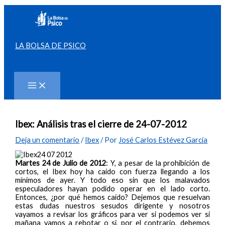
Ir
al
contenido
LA BOLSA DE PSICO
Buscar
Ibex: Análisis tras el cierre de 24-07-2012
Deja un comentario
/
Ibex
/ Por
José Carlos Estévez García
Martes 24 de Julio de 2012
: Y, a pesar de la prohibición de
cortos, el Ibex hoy ha caído con fuerza llegando a los
mínimos de ayer. Y todo eso sin que los malavados
especuladores hayan podido operar en el lado corto.
Entonces, ¿por qué hemos caído? Dejemos que resuelvan
estas dudas nuestros sesudos dirigente y nosotros
vayamos a revisar los gráficos para ver si podemos ver si
mañana vamos a rebotar o si, por el contrario, debemos