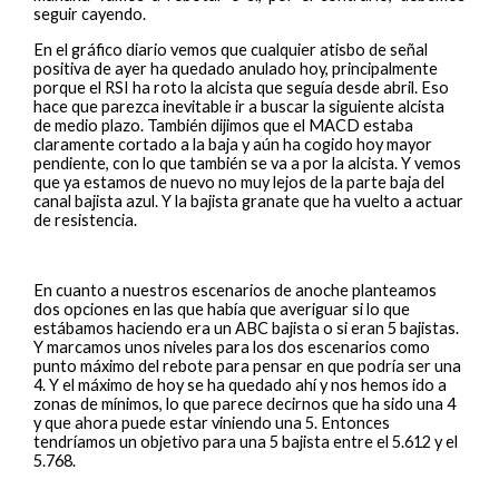
seguir cayendo.
En el gráfico diario vemos que cualquier atisbo de señal
positiva de ayer ha quedado anulado hoy, principalmente
porque el RSI ha roto la alcista que seguía desde abril. Eso
hace que parezca inevitable ir a buscar la siguiente alcista
de medio plazo. También dijimos que el MACD estaba
claramente cortado a la baja y aún ha cogido hoy mayor
pendiente, con lo que también se va a por la alcista. Y vemos
que ya estamos de nuevo no muy lejos de la parte baja del
canal bajista azul. Y la bajista granate que ha vuelto a actuar
de resistencia.
En cuanto a nuestros escenarios de anoche planteamos
dos opciones en las que había que averiguar si lo que
estábamos haciendo era un ABC bajista o si eran 5 bajistas.
Y marcamos unos niveles para los dos escenarios como
punto máximo del rebote para pensar en que podría ser una
4. Y el máximo de hoy se ha quedado ahí y nos hemos ido a
zonas de mínimos, lo que parece decirnos que ha sido una 4
y que ahora puede estar viniendo una 5. Entonces
tendríamos un objetivo para una 5 bajista entre el 5.612 y el
5.768.