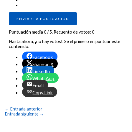
ENVIAR LA PUNTUACIÓN
Puntuación media
0
/ 5. Recuento de votos:
0
Hasta ahora, ¡no hay votos!. Sé el primero en puntuar este
contenido.
Facebook
Share on X
LinkedIn
WhatsApp
Email
Copy Link
←
Entrada anterior
Entrada siguiente
→