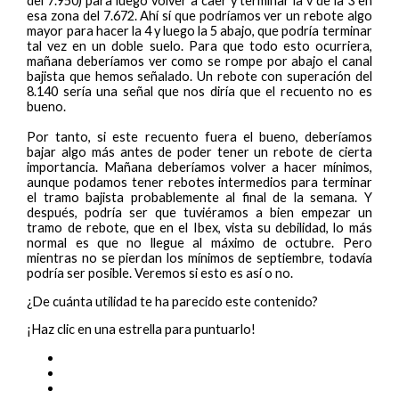
del 7.950) para luego volver a caer y terminar la v de la 3 en
esa zona del 7.672. Ahí sí que podríamos ver un rebote algo
mayor para hacer la 4 y luego la 5 abajo, que podría terminar
tal vez en un doble suelo. Para que todo esto ocurriera,
mañana deberíamos ver como se rompe por abajo el canal
bajista que hemos señalado. Un rebote con superación del
8.140 sería una señal que nos diría que el recuento no es
bueno.
Por tanto, si este recuento fuera el bueno, deberíamos
bajar algo más antes de poder tener un rebote de cierta
importancia. Mañana deberíamos volver a hacer mínimos,
aunque podamos tener rebotes intermedios para terminar
el tramo bajista probablemente al final de la semana. Y
después, podría ser que tuviéramos a bien empezar un
tramo de rebote, que en el Ibex, vista su debilidad, lo más
normal es que no llegue al máximo de octubre. Pero
mientras no se pierdan los mínimos de septiembre, todavía
podría ser posible. Veremos si esto es así o no.
¿De cuánta utilidad te ha parecido este contenido?
¡Haz clic en una estrella para puntuarlo!