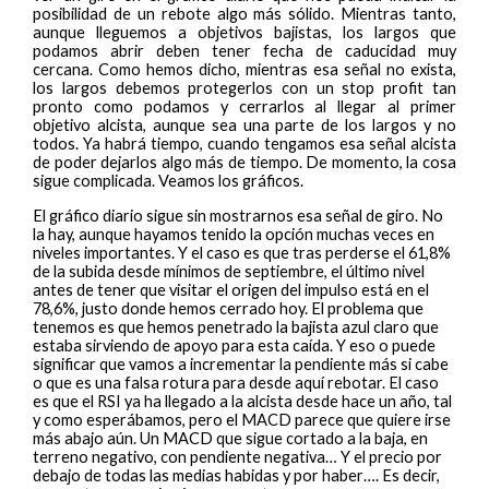
posibilidad de un rebote algo más sólido. Mientras tanto,
aunque lleguemos a objetivos bajistas, los largos que
podamos abrir deben tener fecha de caducidad muy
cercana. Como hemos dicho, mientras esa señal no exista,
los largos debemos protegerlos con un stop profit tan
pronto como podamos y cerrarlos al llegar al primer
objetivo alcista, aunque sea una parte de los largos y no
todos. Ya habrá tiempo, cuando tengamos esa señal alcista
de poder dejarlos algo más de tiempo. De momento, la cosa
sigue complicada. Veamos los gráficos.
El gráfico diario sigue sin mostrarnos esa señal de giro. No
la hay, aunque hayamos tenido la opción muchas veces en
niveles importantes. Y el caso es que tras perderse el 61,8%
de la subida desde mínimos de septiembre, el último nivel
antes de tener que visitar el origen del impulso está en el
78,6%, justo donde hemos cerrado hoy. El problema que
tenemos es que hemos penetrado la bajista azul claro que
estaba sirviendo de apoyo para esta caída. Y eso o puede
significar que vamos a incrementar la pendiente más si cabe
o que es una falsa rotura para desde aquí rebotar. El caso
es que el RSI ya ha llegado a la alcista desde hace un año, tal
y como esperábamos, pero el MACD parece que quiere irse
más abajo aún. Un MACD que sigue cortado a la baja, en
terreno negativo, con pendiente negativa… Y el precio por
debajo de todas las medias habidas y por haber…. Es decir,