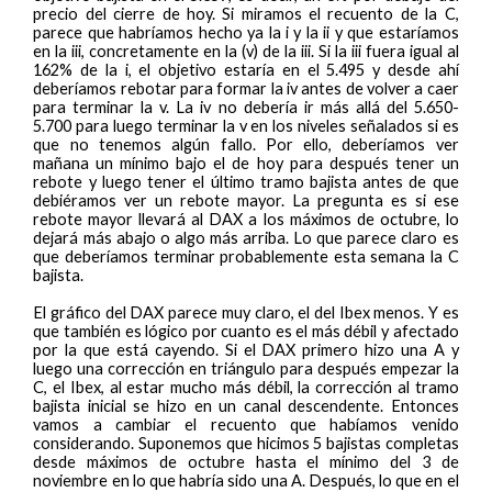
precio del cierre de hoy. Si miramos el recuento de la C,
parece que habríamos hecho ya la i y la ii y que estaríamos
en la iii, concretamente en la (v) de la iii. Si la iii fuera igual al
162% de la i, el objetivo estaría en el 5.495 y desde ahí
deberíamos rebotar para formar la iv antes de volver a caer
para terminar la v. La iv no debería ir más allá del 5.650-
5.700 para luego terminar la v en los niveles señalados si es
que no tenemos algún fallo. Por ello, deberíamos ver
mañana un mínimo bajo el de hoy para después tener un
rebote y luego tener el último tramo bajista antes de que
debiéramos ver un rebote mayor. La pregunta es si ese
rebote mayor llevará al DAX a los máximos de octubre, lo
dejará más abajo o algo más arriba. Lo que parece claro es
que deberíamos terminar probablemente esta semana la C
bajista.
El gráfico del DAX parece muy claro, el del Ibex menos. Y es
que también es lógico por cuanto es el más débil y afectado
por la que está cayendo. Si el DAX primero hizo una A y
luego una corrección en triángulo para después empezar la
C, el Ibex, al estar mucho más débil, la corrección al tramo
bajista inicial se hizo en un canal descendente. Entonces
vamos a cambiar el recuento que habíamos venido
considerando. Suponemos que hicimos 5 bajistas completas
desde máximos de octubre hasta el mínimo del 3 de
noviembre en lo que habría sido una A. Después, lo que en el