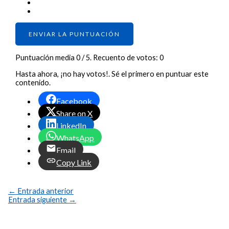
ENVIAR LA PUNTUACIÓN
Puntuación media
0
/ 5. Recuento de votos:
0
Hasta ahora, ¡no hay votos!. Sé el primero en puntuar este
contenido.
Facebook
Share on X
LinkedIn
WhatsApp
Email
Copy Link
←
Entrada anterior
Entrada siguiente
→