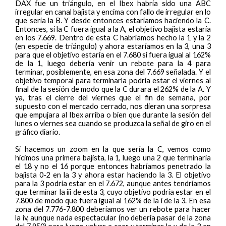
DAX fue un triángulo, en el Ibex habría sido una ABC
irregular en canal bajista y encima con fallo de irregular en lo
que sería la B. Y desde entonces estaríamos haciendo la C.
Entonces, si la C fuera igual a la A, el objetivo bajista estaría
en los 7.669. Dentro de esta C habríamos hecho la 1 y la 2
(en especie de triángulo) y ahora estaríamos en la 3, una 3
para que el objetivo estaría en el 7.680 si fuera igual al 162%
de la 1, luego debería venir un rebote para la 4 para
terminar, posiblemente, en esa zona del 7.669 señalada. Y el
objetivo temporal para terminarla podría estar el viernes al
final de la sesión de modo que la C durara el 262% de la A. Y
ya, tras el cierre del viernes que el fin de semana, por
supuesto con el mercado cerrado, nos dieran una sorpresa
que empujara al Ibex arriba o bien que durante la sesión del
lunes o viernes sea cuando se produzca la señal de giro en el
gráfico diario.
Si hacemos un zoom en la que sería la C, vemos como
hicimos una primera bajista, la 1, luego una 2 que terminaría
el 18 y no el 16 porque entonces habríamos penetrado la
bajista 0-2 en la 3 y ahora estar haciendo la 3. El objetivo
para la 3 podría estar en el 7.672, aunque antes tendríamos
que terminar la iii de esta 3, cuyo objetivo podría estar en el
7.800 de modo que fuera igual al 162% de la i de la 3. En esa
zona del 7.776-7.800 deberíamos ver un rebote para hacer
la iv, aunque nada espectacular (no debería pasar de la zona