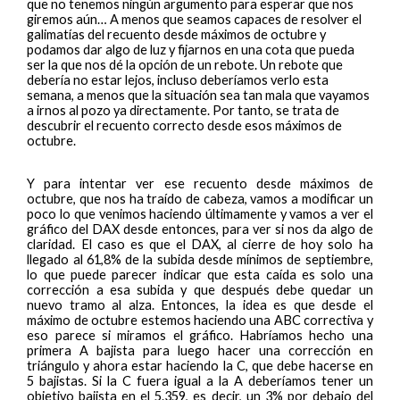
que no tenemos ningún argumento para esperar que nos
giremos aún… A menos que seamos capaces de resolver el
galimatías del recuento desde máximos de octubre y
podamos dar algo de luz y fijarnos en una cota que pueda
ser la que nos dé la opción de un rebote. Un rebote que
debería no estar lejos, incluso deberíamos verlo esta
semana, a menos que la situación sea tan mala que vayamos
a irnos al pozo ya directamente. Por tanto, se trata de
descubrir el recuento correcto desde esos máximos de
octubre.
Y para intentar ver ese recuento desde máximos de
octubre, que nos ha traído de cabeza, vamos a modificar un
poco lo que venimos haciendo últimamente y vamos a ver el
gráfico del DAX desde entonces, para ver si nos da algo de
claridad. El caso es que el DAX, al cierre de hoy solo ha
llegado al 61,8% de la subida desde mínimos de septiembre,
lo que puede parecer indicar que esta caída es solo una
corrección a esa subida y que después debe quedar un
nuevo tramo al alza. Entonces, la idea es que desde el
máximo de octubre estemos haciendo una ABC correctiva y
eso parece si miramos el gráfico. Habríamos hecho una
primera A bajista para luego hacer una corrección en
triángulo y ahora estar haciendo la C, que debe hacerse en
5 bajistas. Si la C fuera igual a la A deberíamos tener un
objetivo bajista en el 5.359, es decir, un 3% por debajo del