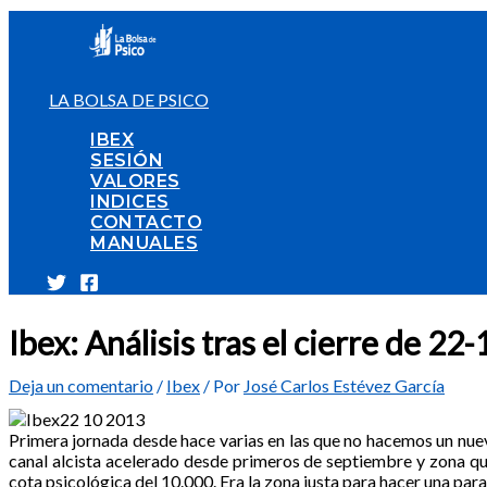
Ir
al
contenido
LA BOLSA DE PSICO
IBEX
SESIÓN
VALORES
INDICES
CONTACTO
MANUALES
Ibex: Análisis tras el cierre de 2
Deja un comentario
/
Ibex
/ Por
José Carlos Estévez García
Primera jornada desde hace varias en las que no hacemos un nuevo m
canal alcista acelerado desde primeros de septiembre y zona que 
cota psicológica del 10.000. Era la zona justa para hacer una pa