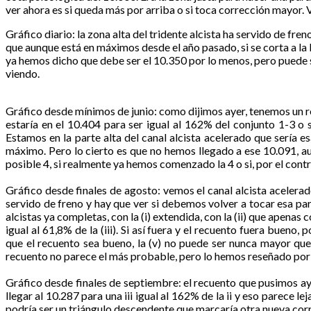
ver ahora es si queda más por arriba o si toca corrección mayor.
Gráfico diario: la zona alta del tridente alcista ha servido de f
que aunque está en máximos desde el año pasado, si se corta a la ba
ya hemos dicho que debe ser el 10.350 por lo menos, pero puede 
viendo.
Gráfico desde mínimos de junio: como dijimos ayer, tenemos un rec
estaría en el 10.404 para ser igual al 162% del conjunto 1-3 o s
Estamos en la parte alta del canal alcista acelerado que sería 
máximo. Pero lo cierto es que no hemos llegado a ese 10.091, au
posible 4, si realmente ya hemos comenzado la 4 o si, por el contra
Gráfico desde finales de agosto: vemos el canal alcista acelera
servido de freno y hay que ver si debemos volver a tocar esa par
alcistas ya completas, con la (i) extendida, con la (ii) que apenas co
igual al 61,8% de la (iii). Si así fuera y el recuento fuera buen
que el recuento sea bueno, la (v) no puede ser nunca mayor que l
recuento no parece el más probable, pero lo hemos reseñado por s
Gráfico desde finales de septiembre: el recuento que pusimos ay
llegar al 10.287 para una iii igual al 162% de la ii y eso parece
podría ser un triángulo descendente que marcaría otra nueva corr