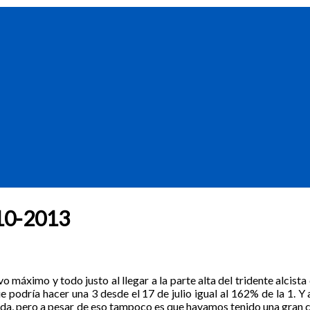
2-10-2013
áximo y todo justo al llegar a la parte alta del tridente alcista d
podría hacer una 3 desde el 17 de julio igual al 162% de la 1. Y a
rada, pero a pesar de eso tampoco es que hayamos tenido una gran c