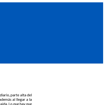
iario, parte alta del
demás al llegar a la
aída. Lo que hay que