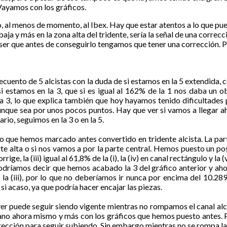
 Vayamos con los gráficos.
reno, al menos de momento, al Ibex. Hay que estar atentos a lo que 
ja y más en la zona alta del tridente, sería la señal de una correcci
ser que antes de conseguirlo tengamos que tener una corrección. P
uento de 5 alcistas con la duda de si estamos en la 5 extendida, c
i estamos en la 3, que si es igual al 162% de la 1 nos daba un ob
esa 3, lo que explica también que hoy hayamos tenido dificultades
nque sea por unos pocos puntos. Hay que ver si vamos a llegar ah
rio, seguimos en la 3 o en la 5.
do que hemos marcado antes convertido en tridente alcista. La par
te alta o si nos vamos a por la parte central. Hemos puesto un po
rrige, la (iii) igual al 61,8% de la (i), la (iv) en canal rectángulo y 
o, podríamos decir que hemos acabado la 3 del gráfico anterior y ah
a (iii), por lo que no deberíamos ir nunca por encima del 10.289.
i acaso, ya que podría hacer encajar las piezas.
er puede seguir siendo vigente mientras no rompamos el canal alc
 lejano ahora mismo y más con los gráficos que hemos puesto antes. 
ección para seguir subiendo. Sin embargo mientras no se rompa la 