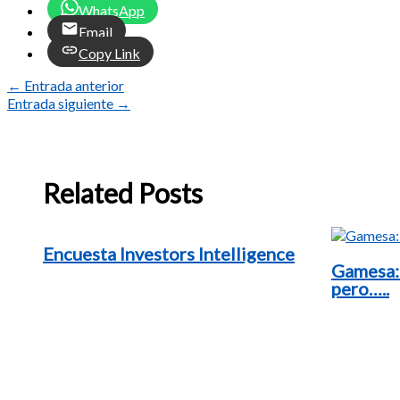
WhatsApp
Email
Copy Link
←
Entrada anterior
Entrada siguiente
→
Related Posts
Encuesta Investors Intelligence
Gamesa:
pero…..