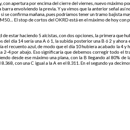
, con apertura por encima del cierre del viernes, nuevo máximo por
la barra envolviendo la previa. Y ya vimos que la anterior señal así 
 si se confirma mañana, pues podríamos tener un tramo bajista mayo
MM50… El stop de cortos del OKRD está en el máximo de hoy con pe
 de estar haciendo 5 alcistas, con dos opciones, la primera que h
os del día 14 sería una A ó 1, la subida posterior una B ó 2 y ahor
ía el recuento azul, de modo que el día 10 hubiera acabado la 4 
 la 2-4 por abajo. Eso significaría que debemos corregir todo el tr
iendo desde ese máximo una plana, con la B llegando al 80% de la
el 8.368, con una C igual a la A en el 8.311. En el segundo ya decimo