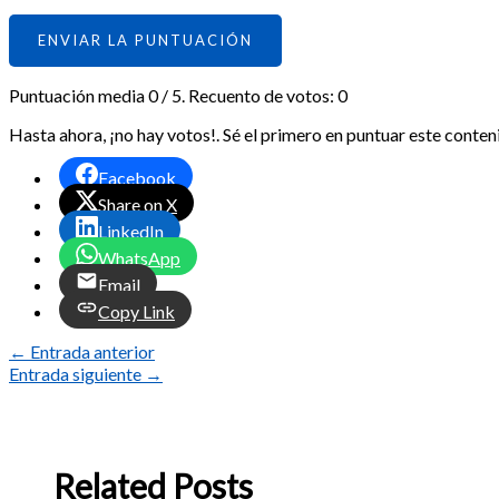
ENVIAR LA PUNTUACIÓN
Puntuación media
0
/ 5. Recuento de votos:
0
Hasta ahora, ¡no hay votos!. Sé el primero en puntuar este conten
Facebook
Share on X
LinkedIn
WhatsApp
Email
Copy Link
←
Entrada anterior
Entrada siguiente
→
Related Posts