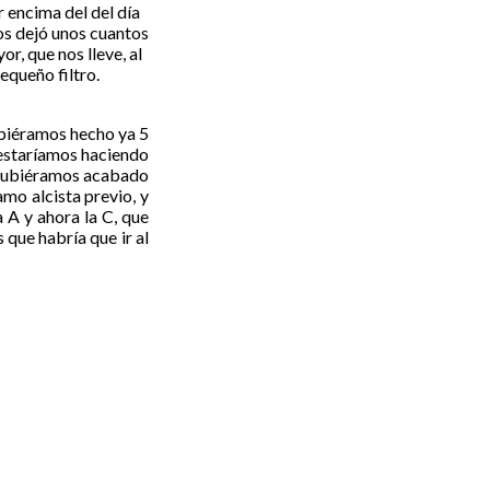
 encima del del día
nos dejó unos cuantos
r, que nos lleve, al
queño filtro.
ubiéramos hecho ya 5
a estaríamos haciendo
y hubiéramos acabado
amo alcista previo, y
 A y ahora la C, que
s que habría que ir al