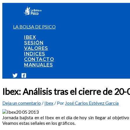
Ir
al
contenido
LA BOLSA DE PSICO
IBEX
SESIÓN
VALORES
INDICES
CONTACTO
MANUALES
Ibex: Análisis tras el cierre de 2
Deja un comentario
/
Ibex
/ Por
José Carlos Estévez García
Jornada bajista en el Ibex en el día de hoy sin llegar al objeti
Veamos estas señales en los gráficos.