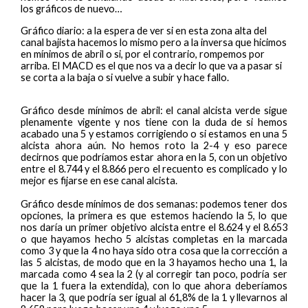
los gráficos de nuevo…
Gráfico diario: a la espera de ver si en esta zona alta del
canal bajista hacemos lo mismo pero a la inversa que hicimos
en mínimos de abril o si, por el contrario, rompemos por
arriba. El MACD es el que nos va a decir lo que va a pasar si
se corta a la baja o si vuelve a subir y hace fallo.
Gráfico desde mínimos de abril: el canal alcista verde sigue
plenamente vigente y nos tiene con la duda de si hemos
acabado una 5 y estamos corrigiendo o si estamos en una 5
alcista ahora aún. No hemos roto la 2-4 y eso parece
decirnos que podríamos estar ahora en la 5, con un objetivo
entre el 8.744 y el 8.866 pero el recuento es complicado y lo
mejor es fijarse en ese canal alcista.
Gráfico desde mínimos de dos semanas: podemos tener dos
opciones, la primera es que estemos haciendo la 5, lo que
nos daría un primer objetivo alcista entre el 8.624 y el 8.653
o que hayamos hecho 5 alcistas completas en la marcada
como 3 y que la 4 no haya sido otra cosa que la corrección a
las 5 alcistas, de modo que en la 3 hayamos hecho una 1, la
marcada como 4 sea la 2 (y al corregir tan poco, podría ser
que la 1 fuera la extendida), con lo que ahora deberíamos
hacer la 3, que podría ser igual al 61,8% de la 1 y llevarnos al