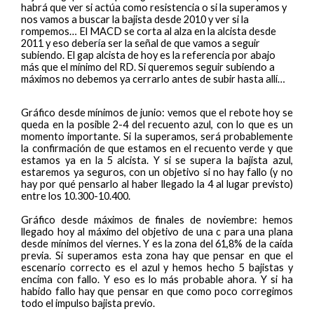
habrá que ver si actúa como resistencia o si la superamos y
nos vamos a buscar la bajista desde 2010 y ver si la
rompemos… El MACD se corta al alza en la alcista desde
2011 y eso debería ser la señal de que vamos a seguir
subiendo. El gap alcista de hoy es la referencia por abajo
más que el mínimo del RD. Si queremos seguir subiendo a
máximos no debemos ya cerrarlo antes de subir hasta allí…
Gráfico desde mínimos de junio: vemos que el rebote hoy se
queda en la posible 2-4 del recuento azul, con lo que es un
momento importante. Si la superamos, será probablemente
la confirmación de que estamos en el recuento verde y que
estamos ya en la 5 alcista. Y si se supera la bajista azul,
estaremos ya seguros, con un objetivo si no hay fallo (y no
hay por qué pensarlo al haber llegado la 4 al lugar previsto)
entre los 10.300-10.400.
Gráfico desde máximos de finales de noviembre: hemos
llegado hoy al máximo del objetivo de una c para una plana
desde mínimos del viernes. Y es la zona del 61,8% de la caída
previa. Si superamos esta zona hay que pensar en que el
escenario correcto es el azul y hemos hecho 5 bajistas y
encima con fallo. Y eso es lo más probable ahora. Y si ha
habido fallo hay que pensar en que como poco corregimos
todo el impulso bajista previo.