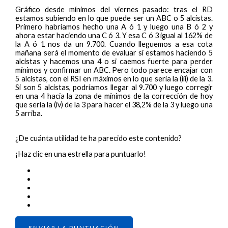
Gráfico desde mínimos del viernes pasado: tras el RD
estamos subiendo en lo que puede ser un ABC o 5 alcistas.
Primero habríamos hecho una A ó 1 y luego una B ó 2 y
ahora estar haciendo una C ó 3. Y esa C ó 3 igual al 162% de
la A ó 1 nos da un 9.700. Cuando lleguemos a esa cota
mañana será el momento de evaluar si estamos haciendo 5
alcistas y hacemos una 4 o si caemos fuerte para perder
mínimos y confirmar un ABC. Pero todo parece encajar con
5 alcistas, con el RSI en máximos en lo que sería la (iii) de la 3.
Si son 5 alcistas, podríamos llegar al 9.700 y luego corregir
en una 4 hacia la zona de mínimos de la corrección de hoy
que sería la (iv) de la 3 para hacer el 38,2% de la 3 y luego una
5 arriba.
¿De cuánta utilidad te ha parecido este contenido?
¡Haz clic en una estrella para puntuarlo!
ENVIAR LA PUNTUACIÓN