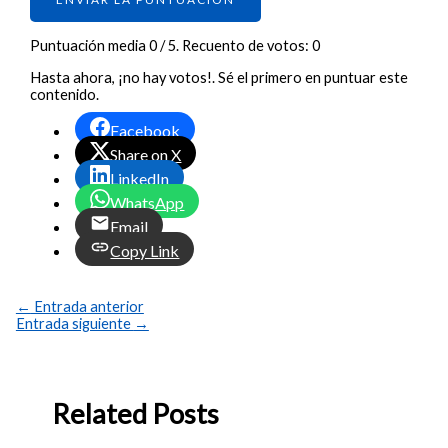
Puntuación media
0
/ 5. Recuento de votos:
0
Hasta ahora, ¡no hay votos!. Sé el primero en puntuar este
contenido.
Facebook
Share on X
LinkedIn
WhatsApp
Email
Copy Link
←
Entrada anterior
Entrada siguiente
→
Related Posts