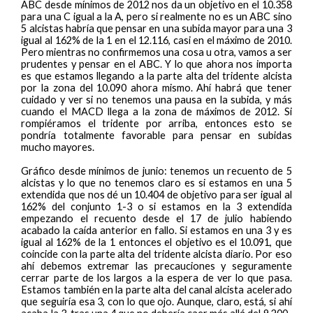
ABC desde mínimos de 2012 nos da un objetivo en el 10.358
para una C igual a la A, pero si realmente no es un ABC sino
5 alcistas habría que pensar en una subida mayor para una 3
igual al 162% de la 1 en el 12.116, casi en el máximo de 2010.
Pero mientras no confirmemos una cosa u otra, vamos a ser
prudentes y pensar en el ABC. Y lo que ahora nos importa
es que estamos llegando a la parte alta del tridente alcista
por la zona del 10.090 ahora mismo. Ahí habrá que tener
cuidado y ver si no tenemos una pausa en la subida, y más
cuando el MACD llega a la zona de máximos de 2012. Si
rompiéramos el tridente por arriba, entonces esto se
pondría totalmente favorable para pensar en subidas
mucho mayores.
Gráfico desde mínimos de junio: tenemos un recuento de 5
alcistas y lo que no tenemos claro es si estamos en una 5
extendida que nos dé un 10.404 de objetivo para ser igual al
162% del conjunto 1-3 o si estamos en la 3 extendida
empezando el recuento desde el 17 de julio habiendo
acabado la caída anterior en fallo. Si estamos en una 3 y es
igual al 162% de la 1 entonces el objetivo es el 10.091, que
coincide con la parte alta del tridente alcista diario. Por eso
ahí debemos extremar las precauciones y seguramente
cerrar parte de los largos a la espera de ver lo que pasa.
Estamos también en la parte alta del canal alcista acelerado
que seguiría esa 3, con lo que ojo. Aunque, claro, está, si ahí