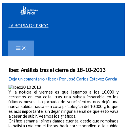
Ir
al
contenido
LA BOLSA DE PSICO
Buscar
Ibex: Análisis tras el cierre de 18-10-2013
Deja un comentario
/
Ibex
/ Por
José Carlos Estévez García
Y la noticia el viernes es que llegamos a los 10.000 y
cerramos en esa cota, tras una subida imparable en los
últimos meses. La jornada de vencimientos nos dejó una
nueva subida hasta esa cota psicológica del 10.000 y, lo que
es más importante, sin dejar ninguna señal de que esto vaya
a cesar de subir. Veamos los gráficos.
Gráfico semanal: si nos damos cuenta, desde que rompimos
la bajista roja con el throw-back correspondiente, la subida