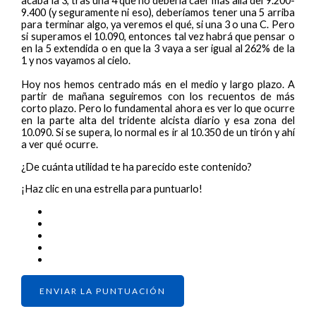
acaba la 3, tras una 4 que no debería caer más allá del 9.200-
9.400 (y seguramente ni eso), deberíamos tener una 5 arriba
para terminar algo, ya veremos el qué, si una 3 o una C. Pero
si superamos el 10.090, entonces tal vez habrá que pensar o
en la 5 extendida o en que la 3 vaya a ser igual al 262% de la
1 y nos vayamos al cielo.
Hoy nos hemos centrado más en el medio y largo plazo. A
partir de mañana seguiremos con los recuentos de más
corto plazo. Pero lo fundamental ahora es ver lo que ocurre
en la parte alta del tridente alcista diario y esa zona del
10.090. Si se supera, lo normal es ir al 10.350 de un tirón y ahí
a ver qué ocurre.
¿De cuánta utilidad te ha parecido este contenido?
¡Haz clic en una estrella para puntuarlo!
ENVIAR LA PUNTUACIÓN