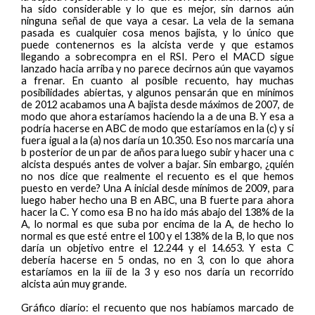
ha sido considerable y lo que es mejor, sin darnos aún
ninguna señal de que vaya a cesar. La vela de la semana
pasada es cualquier cosa menos bajista, y lo único que
puede contenernos es la alcista verde y que estamos
llegando a sobrecompra en el RSI. Pero el MACD sigue
lanzado hacia arriba y no parece decirnos aún que vayamos
a frenar. En cuanto al posible recuento, hay muchas
posibilidades abiertas, y algunos pensarán que en mínimos
de 2012 acabamos una A bajista desde máximos de 2007, de
modo que ahora estaríamos haciendo la a de una B. Y esa a
podría hacerse en ABC de modo que estaríamos en la (c) y si
fuera igual a la (a) nos daría un 10.350. Eso nos marcaría una
b posterior de un par de años para luego subir y hacer una c
alcista después antes de volver a bajar. Sin embargo, ¿quién
no nos dice que realmente el recuento es el que hemos
puesto en verde? Una A inicial desde mínimos de 2009, para
luego haber hecho una B en ABC, una B fuerte para ahora
hacer la C. Y como esa B no ha ido más abajo del 138% de la
A, lo normal es que suba por encima de la A, de hecho lo
normal es que esté entre el 100 y el 138% de la B, lo que nos
daría un objetivo entre el 12.244 y el 14.653. Y esta C
debería hacerse en 5 ondas, no en 3, con lo que ahora
estaríamos en la iii de la 3 y eso nos daría un recorrido
alcista aún muy grande.
Gráfico diario: el recuento que nos habíamos marcado de