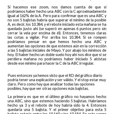
Si hacemos ese zoom, nos damos cuenta de que sí
podríamos haber hecho una ABC con la C aproximadamente
igual al 162% de la A. Pero para confirmar que es una ABC y
no son 5 bajistas habría que superar el mínimo de la posible
A, es decir, los 10.384, y el rebote iniciado esta mañana se ha
quedado justo ahí (se superó en apenas 6 puntos pero sin
cerrar la vela por encima de él). Entonces, tenemos claras
las cotas a vigilar. Por arriba los 10.384. Si se rompen
podríamos pensar en que hemos hecho una ABC y
aumentan las opciones de que estemos aún en la corrección
a las 5 bajistas iniciales de Mayo. Y por abajo los mínimos de
hoy. El haber hecho un doble suelo hoy ahí nos dice que si se
perdiera mañana no podríamos haber iniciado 5 alcistas
desde ese mínimo para hacer la C de la ABC irregular.
Pues entonces ya hemos visto que el RD del gráfico diario
podría tener una explicación y ser válido. Y el stop estar muy
claro. Pero como hay que analizar todas las opciones
posibles, hay que ver otras opciones más bajistas.
La primera es que en el último gráfico no hayamos hecho
una ABC, sino que estemos haciendo 5 bajistas. Habríamos
hecho ya 3 y el rebote de hoy habría sido la 4. Entonces
quedaría una 5 bajista. Y el primer objetivo para esta 5
bajista estaría entre los 10.160 y los 10.184. En este rango