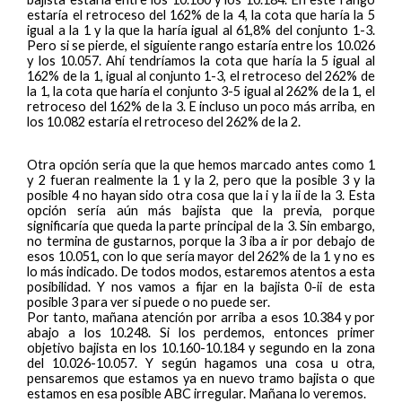
estaría el retroceso del 162% de la 4, la cota que haría la 5
igual a la 1 y la que la haría igual al 61,8% del conjunto 1-3.
Pero si se pierde, el siguiente rango estaría entre los 10.026
y los 10.057. Ahí tendríamos la cota que haría la 5 igual al
162% de la 1, igual al conjunto 1-3, el retroceso del 262% de
la 1, la cota que haría el conjunto 3-5 igual al 262% de la 1, el
retroceso del 162% de la 3. E incluso un poco más arriba, en
los 10.082 estaría el retroceso del 262% de la 2.
Otra opción sería que la que hemos marcado antes como 1
y 2 fueran realmente la 1 y la 2, pero que la posible 3 y la
posible 4 no hayan sido otra cosa que la i y la ii de la 3. Esta
opción sería aún más bajista que la previa, porque
significaría que queda la parte principal de la 3. Sin embargo,
no termina de gustarnos, porque la 3 iba a ir por debajo de
esos 10.051, con lo que sería mayor del 262% de la 1 y no es
lo más indicado. De todos modos, estaremos atentos a esta
posibilidad. Y nos vamos a fijar en la bajista 0-ii de esta
posible 3 para ver si puede o no puede ser.
Por tanto, mañana atención por arriba a esos 10.384 y por
abajo a los 10.248. Si los perdemos, entonces primer
objetivo bajista en los 10.160-10.184 y segundo en la zona
del 10.026-10.057. Y según hagamos una cosa u otra,
pensaremos que estamos ya en nuevo tramo bajista o que
estamos en esa posible ABC irregular. Mañana lo veremos.