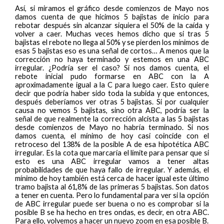
Así, si miramos el gráfico desde comienzos de Mayo nos
damos cuenta de que hicimos 5 bajistas de inicio para
rebotar después sin alcanzar siquiera el 50% de la caída y
volver a caer. Muchas veces hemos dicho que si tras 5
bajistas el rebote no llega al 50% y se pierden los mínimos de
esas 5 bajistas eso es una señal de cortos… A menos que la
corrección no haya terminado y estemos en una ABC
irregular. ¿Podría ser el caso? Si nos damos cuenta, el
rebote inicial pudo formarse en ABC con la A
aproximadamente igual a la C para luego caer. Esto quiere
decir que podría haber sido toda la subida y que entonces,
después deberíamos ver otras 5 bajistas. Si por cualquier
causa no vemos 5 bajistas, sino otra ABC, podría ser la
señal de que realmente la corrección alcista a las 5 bajistas
desde comienzos de Mayo no habría terminado. Si nos
damos cuenta, el mínimo de hoy casi coincide con el
retroceso del 138% de la posible A de esa hipotética ABC
irregular. Es la cota que marcaría el límite para pensar que si
esto es una ABC irregular vamos a tener altas
probabilidades de que haya fallo de irregular. Y además, el
mínimo de hoy también está cerca de hacer igual este último
tramo bajista al 61,8% de las primeras 5 bajistas. Son datos
a tener en cuenta. Pero lo fundamental para ver si la opción
de ABC irregular puede ser buena o no es comprobar si la
posible B se ha hecho en tres ondas, es decir, en otra ABC.
Para ello, volvemos a hacer un nuevo zoom en esa posible B.