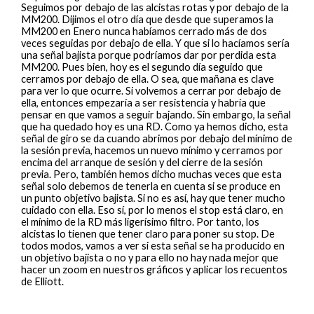
Seguimos por debajo de las alcistas rotas y por debajo de la
MM200. Dijimos el otro día que desde que superamos la
MM200 en Enero nunca habíamos cerrado más de dos
veces seguidas por debajo de ella. Y que si lo hacíamos sería
una señal bajista porque podríamos dar por perdida esta
MM200. Pues bien, hoy es el segundo día seguido que
cerramos por debajo de ella. O sea, que mañana es clave
para ver lo que ocurre. Si volvemos a cerrar por debajo de
ella, entonces empezaría a ser resistencia y habría que
pensar en que vamos a seguir bajando. Sin embargo, la señal
que ha quedado hoy es una RD. Como ya hemos dicho, esta
señal de giro se da cuando abrimos por debajo del mínimo de
la sesión previa, hacemos un nuevo mínimo y cerramos por
encima del arranque de sesión y del cierre de la sesión
previa. Pero, también hemos dicho muchas veces que esta
señal solo debemos de tenerla en cuenta si se produce en
un punto objetivo bajista. Si no es así, hay que tener mucho
cuidado con ella. Eso sí, por lo menos el stop está claro, en
el mínimo de la RD más ligerísimo filtro. Por tanto, los
alcistas lo tienen que tener claro para poner su stop. De
todos modos, vamos a ver si esta señal se ha producido en
un objetivo bajista o no y para ello no hay nada mejor que
hacer un zoom en nuestros gráficos y aplicar los recuentos
de Elliott.