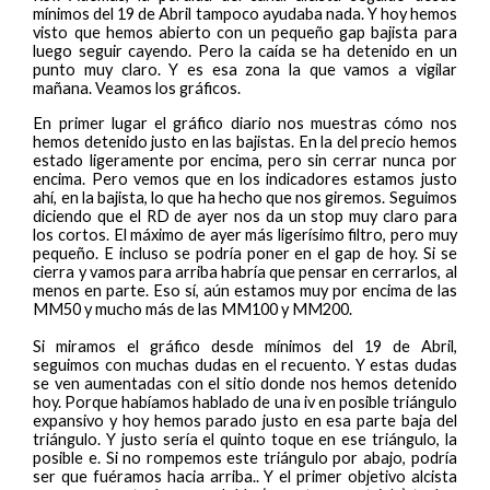
mínimos del 19 de Abril tampoco ayudaba nada. Y hoy hemos
visto que hemos abierto con un pequeño gap bajista para
luego seguir cayendo. Pero la caída se ha detenido en un
punto muy claro. Y es esa zona la que vamos a vigilar
mañana. Veamos los gráficos.
En primer lugar el gráfico diario nos muestras cómo nos
hemos detenido justo en las bajistas. En la del precio hemos
estado ligeramente por encima, pero sin cerrar nunca por
encima. Pero vemos que en los indicadores estamos justo
ahí, en la bajista, lo que ha hecho que nos giremos. Seguimos
diciendo que el RD de ayer nos da un stop muy claro para
los cortos. El máximo de ayer más ligerísimo filtro, pero muy
pequeño. E incluso se podría poner en el gap de hoy. Si se
cierra y vamos para arriba habría que pensar en cerrarlos, al
menos en parte. Eso sí, aún estamos muy por encima de las
MM50 y mucho más de las MM100 y MM200.
Si miramos el gráfico desde mínimos del 19 de Abril,
seguimos con muchas dudas en el recuento. Y estas dudas
se ven aumentadas con el sitio donde nos hemos detenido
hoy. Porque habíamos hablado de una iv en posible triángulo
expansivo y hoy hemos parado justo en esa parte baja del
triángulo. Y justo sería el quinto toque en ese triángulo, la
posible e. Si no rompemos este triángulo por abajo, podría
ser que fuéramos hacia arriba.. Y el primer objetivo alcista