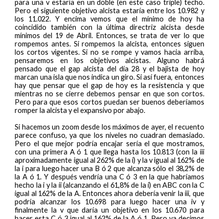
para una v estaría en un doble (en este caso triple) techo.
Pero el siguiente objetivo alcista estaría entre los 10.982 y
los 11.022. Y encima vemos que el mínimo de hoy ha
coincidido también con la última directriz alcista desde
mínimos del 19 de Abril. Entonces, se trata de ver lo que
rompemos antes. Si rompemos la alcista, entonces siguen
los cortos vigentes. Si no se rompe y vamos hacia arriba,
pensaremos en los objetivos alcistas. Alguno habrá
pensado que el gap alcista del día 28 y el bajista de hoy
marcan una isla que nos indica un giro. Si así fuera, entonces
hay que pensar que el gap de hoy es la resistencia y que
mientras no se cierre debemos pensar en que son cortos.
Pero para que esos cortos puedan ser buenos deberíamos
romper la alcista y el expansivo por abajo.
Si hacemos un zoom desde los máximos de ayer, el recuento
parece confuso, ya que los niveles no cuadran demasiado.
Pero el que mejor podría encajar sería el que mostramos,
con una primera A ó 1 que llega hasta los 10.813 (con la iii
aproximadamente igual al 262% de la i) y la v igual al 162% de
la i para luego hacer una B ó 2 que alcanza sólo el 38,2% de
la A ó 1. Y después vendría una C ó 3 en la que habríamos
hecho la i y la ii (alcanzando el 61,8% de la i) en ABC con la C
igual al 162% de la A. Entonces ahora debería venir la iii, que
podría alcanzar los 10.698 para luego hacer una iv y
finalmente la v que daría un objetivo en los 10.670 para
hacer esta C ó 3 igual al 162% de la A ó 1. Pero ya decimos