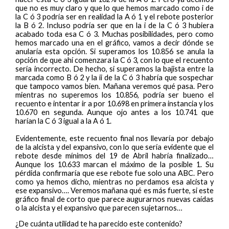
que no es muy claro y que lo que hemos marcado como i de
la C ó 3 podría ser en realidad la A ó 1 y el rebote posterior
la B ó 2. Incluso podría ser que en la i de la C ó 3 hubiera
acabado toda esa C ó 3. Muchas posibilidades, pero como
hemos marcado una en el gráfico, vamos a decir dónde se
anularía esta opción. Si superamos los 10.856 se anula la
opción de que ahí comenzara la C ó 3, con lo que el recuento
sería incorrecto. De hecho, si superamos la bajista entre la
marcada como B ó 2 y la ii de la C ó 3 habría que sospechar
que tampoco vamos bien. Mañana veremos qué pasa. Pero
mientras no superemos los 10.856, podría ser bueno el
recuento e intentar ir a por 10.698 en primera instancia y los
10.670 en segunda. Aunque ojo antes a los 10.741 que
harían la C ó 3 igual a la A ó 1.
Evidentemente, este recuento final nos llevaría por debajo
de la alcista y del expansivo, con lo que sería evidente que el
rebote desde mínimos del 19 de Abril habría finalizado…
Aunque los 10.633 marcan el máximo de la posible 1. Su
pérdida confirmaría que ese rebote fue solo una ABC. Pero
como ya hemos dicho, mientras no perdamos esa alcista y
ese expansivo…. Veremos mañana qué es más fuerte, si este
gráfico final de corto que parece augurarnos nuevas caídas
o la alcista y el expansivo que parecen sujetarnos…
¿De cuánta utilidad te ha parecido este contenido?