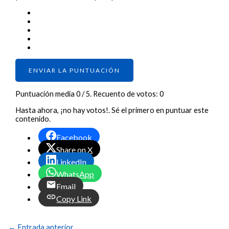
ENVIAR LA PUNTUACIÓN
Puntuación media
0
/ 5. Recuento de votos:
0
Hasta ahora, ¡no hay votos!. Sé el primero en puntuar este
contenido.
Facebook
Share on X
LinkedIn
WhatsApp
Email
Copy Link
←
Entrada anterior