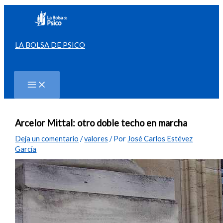
Ir
al
contenido
LA BOLSA DE PSICO
Buscar
Arcelor Mittal: otro doble techo en marcha
Deja un comentario
/
valores
/ Por
José Carlos Estévez
García