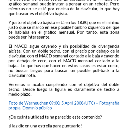
gráfico semanal puede invitar a pensar en un rebote. Pero
mientras no se esté por encima de la clavicular, lo que hay
que buscar es el objetivo bajista.
Y justo el objetivo bajista está en los 18.80, que es el mínimo
justo que se marcó en ese posible hombro izquierdo del que
te hablaba en el gráfico mensual. Por tanto, esta zona
puede ser interesante.
El MACD sigue cayendo y sin posibilidad de divergencia
alcista. Con un doble techo, con el precio por debajo de la
clavicular, con el MACD semanal cortado a la baja y cayendo
por debajo de cero, con el MACD mensual cortado a la
baja… Lo que hay que hacer en estos casos es estar corto,
no buscar largos para buscar un posible pull-back a la
clavicular rota.
Veremos si acaba cumpliendo con el objetivo del doble
techo. Desde luego la figura es claramente de techo a
medio plazo.
Foto de Werneuchen 09:00, 5 April 2008 (UTC) – Fotografía
propia, Dominio público
¿De cuánta utilidad te ha parecido este contenido?
¡Haz clic en una estrella para puntuarlo!