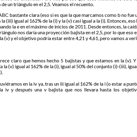
e un triángulo en el 2,5. Veamos el recuento.
C bastante clara (eso si es que la que marcamos como b no fue u
a (iii) igual al 162% de la (i) y la (v) casi igual a la (i). Entonces, e
minando la e en el máximo de inicios de 2011. Desde entonces, la caí
 triángulo nos daría una proyección bajista en el 2,5, por lo que eso
 (v) y el objetivo podría estar entre 4,21 y 4,61, pero vamos a ve
e claro que hemos hecho 5 bajistas y que estamos en la (v). Y 
 (v) igual al 162% de la (i), igual al 50% del conjunto (i)-(iii), igual 
).
uviéramos en la iv ya, tras un iii igual al 162% de la i (o estar a pun
la iv y después una v bajista que nos llevara hasta los objeti