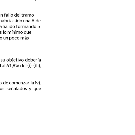
n fallo del tramo
so habría sido una A de
da ha ido formando 5
 es lo mínimo que
rlo un poco más
su objetivo debería
al 61,8% del (i)-(iii),
to de comenzar la iv),
vos señalados y que