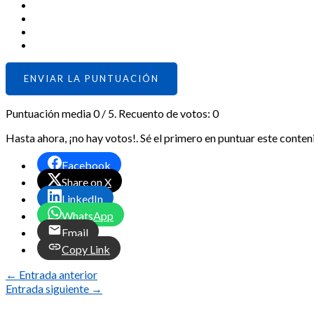
ENVIAR LA PUNTUACIÓN
Puntuación media
0
/ 5. Recuento de votos:
0
Hasta ahora, ¡no hay votos!. Sé el primero en puntuar este conten
Facebook
Share on X
LinkedIn
WhatsApp
Email
Copy Link
←
Entrada anterior
Entrada siguiente
→