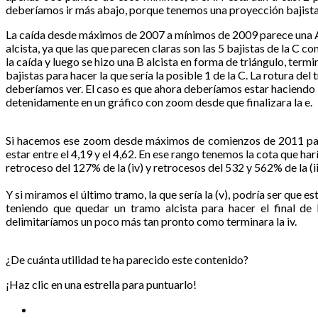
deberíamos ir más abajo, porque tenemos una proyección bajista d
La caída desde máximos de 2007 a mínimos de 2009 parece una AB
alcista, ya que las que parecen claras son las 5 bajistas de la C con l
la caída y luego se hizo una B alcista en forma de triángulo, ter
bajistas para hacer la que sería la posible 1 de la C. La rotura del
deberíamos ver. El caso es que ahora deberíamos estar haciendo la
detenidamente en un gráfico con zoom desde que finalizara la e.
Si hacemos ese zoom desde máximos de comienzos de 2011 parec
estar entre el 4,19 y el 4,62. En ese rango tenemos la cota que haría la
retroceso del 127% de la (iv) y retrocesos del 532 y 562% de la (ii
Y si miramos el último tramo, la que sería la (v), podría ser que est
teniendo que quedar un tramo alcista para hacer el final de 
delimitaríamos un poco más tan pronto como terminara la iv.
¿De cuánta utilidad te ha parecido este contenido?
¡Haz clic en una estrella para puntuarlo!