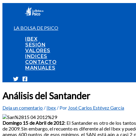
Ir
al
contenido
LA BOLSA DE PSICO
IBEX
SESIÓN
VALORES
INDICES
CONTACTO
MANUALES
Análisis del Santander
Deja un comentario
/
Ibex
/ Por
José Carlos Estévez García
Domingo 15 de Abril de 2012
: El Santander es otro de los tant
de 2009. Sin embargo, el recuento es diferente al del Ibex y pued
apenas 600 puntos de esos mínimos, el SAN está aún a casi 2 