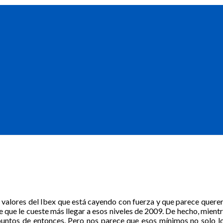
os valores del Ibex que está cayendo con fuerza y que parece quere
e que le cueste más llegar a esos niveles de 2009. De hecho, mientr
puntos de entonces. Pero nos parece que esos mínimos no solo l