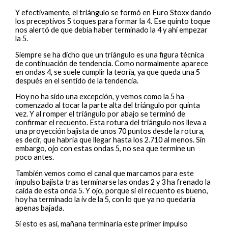
Y efectivamente, el triángulo se formó en Euro Stoxx dando
los preceptivos 5 toques para formar la 4. Ese quinto toque
nos alertó de que debía haber terminado la 4 y ahí empezar
la 5.
Siempre se ha dicho que un triángulo es una figura técnica
de continuación de tendencia. Como normalmente aparece
en ondas 4, se suele cumplir la teoría, ya que queda una 5
después en el sentido de la tendencia.
Hoy no ha sido una excepción, y vemos como la 5 ha
comenzado al tocar la parte alta del triángulo por quinta
vez. Y al romper el triángulo por abajo se terminó de
confirmar el recuento. Esta rotura del triángulo nos lleva a
una proyección bajista de unos 70 puntos desde la rotura,
es decir, que habría que llegar hasta los 2.710 al menos. Sin
embargo, ojo con estas ondas 5, no sea que termine un
poco antes.
También vemos como el canal que marcamos para este
impulso bajista tras terminarse las ondas 2 y 3 ha frenado la
caída de esta onda 5. Y ojo, porque si el recuento es bueno,
hoy ha terminado la iv de la 5, con lo que ya no quedaría
apenas bajada.
Si esto es así, mañana terminaría este primer impulso