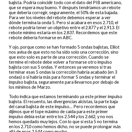
bajista. Podría coincidir todo con el dato del PIB americano,
que se espera muy bueno. Y después tendríamos un rebote
que debería corregir, seguramente, el 50% de esta bajada.
Para ver los niveles del rebote debemos esperar a ver
dónde termina la onda 5. Pero si acabara en esos 2.710, el
rebote podría tener un objetivo entre el 2.877 y el 2.913. El
rebote mínimo estaría en los 2.837. Recordemos que este
rebote debería formarse en ABC.
Y ojo, porque como se han formado 5 ondas bajistas, Elliot
nos avisa de que esto no ha sido solo una corrección, sino
que esto solo es parte de una corrección. Cuando se
termine el rebote debe volver a formarse otro impulso
bajista con sus 5 ondas. Y entonces ya veremos si tras
terminar esas 5 ondas la corrección habría acabado (en 3
ondas) o si habría más para formar 5 ondas y terminar el
impulso bajista, seguramente para llevarnos por debajo de
los mínimos de Marzo.
Todo indica que estamos terminando ya este primer impulso
bajista. El recuento, las divergencias alcistas, la parte baja
del canal bajista de este impulso… Pero recordemos que
dijimos que el tope máximo de caída para este primer
impulso debía estar entre los 2.544 y los 2.662, y no nos
hemos quedado muy lejos. Con lo que si esta 5 no termina
en los 2.710 como hemos dicho, no se puede prolongar más
allá de esos 2.544 como mucho.