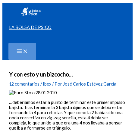
Ir
al
contenido
LA BOLSA DE PSICO
Buscar
Y con esto y un bizcocho…
12 comentarios
/
Ibex
/ Por
José Carlos Estévez García
…deberíamos estar a punto de terminar este primer impulso
bajista. Tras terminar la 3 bajista dijimos que se debía estar
formando la 4 para rebotar. Y que como la 2 había sido una
onda correctiva en zig-zag sencilla, esta 4 debía ser
compleja, lo que unido a que era una 4 nos llevaba a pensar
que iba a formarse en triángulo.