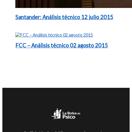
Santander: Análisis técnico 12 julio 2015
FCC – Análisis técnico 02 agosto 2015