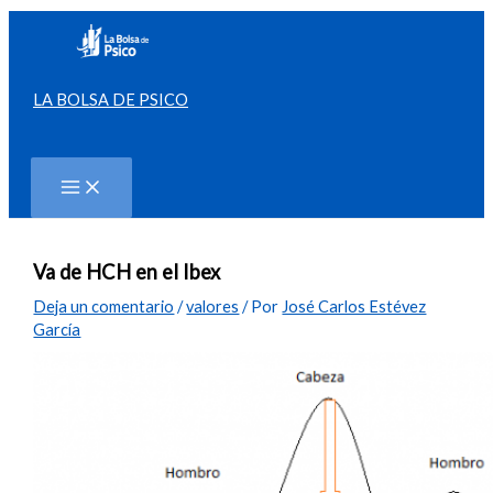
Ir
al
contenido
LA BOLSA DE PSICO
Buscar
Va de HCH en el Ibex
Deja un comentario
/
valores
/ Por
José Carlos Estévez
García