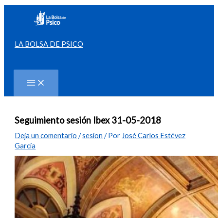
Ir
al
contenido
LA BOLSA DE PSICO
Buscar
Seguimiento sesión Ibex 31-05-2018
Deja un comentario
/
sesion
/ Por
José Carlos Estévez
García