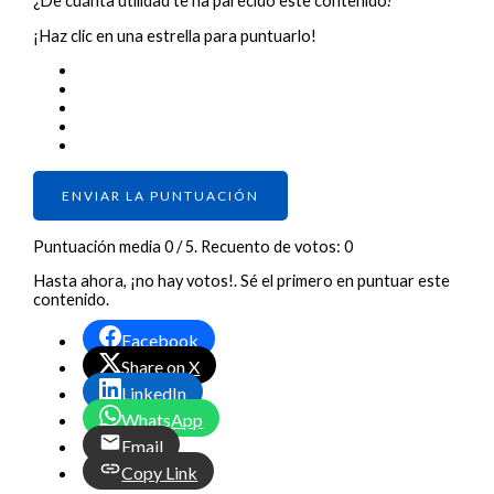
¿De cuánta utilidad te ha parecido este contenido?
¡Haz clic en una estrella para puntuarlo!
ENVIAR LA PUNTUACIÓN
Puntuación media
0
/ 5. Recuento de votos:
0
Hasta ahora, ¡no hay votos!. Sé el primero en puntuar este
contenido.
Facebook
Share on X
LinkedIn
WhatsApp
Email
Copy Link