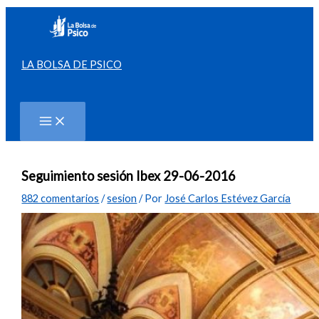
Ir
al
contenido
LA BOLSA DE PSICO
Buscar
Seguimiento sesión Ibex 29-06-2016
882 comentarios
/
sesion
/ Por
José Carlos Estévez García