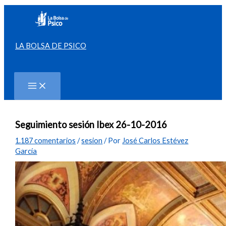
Ir
al
contenido
LA BOLSA DE PSICO
Buscar
Seguimiento sesión Ibex 26-10-2016
1.187 comentarios
/
sesion
/ Por
José Carlos Estévez
García