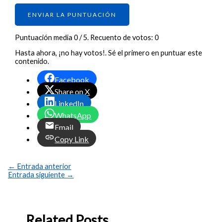
ENVIAR LA PUNTUACIÓN
Puntuación media
0
/ 5. Recuento de votos:
0
Hasta ahora, ¡no hay votos!. Sé el primero en puntuar este
contenido.
Facebook
Share on X
LinkedIn
WhatsApp
Email
Copy Link
←
Entrada anterior
Entrada siguiente
→
Related Posts