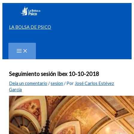
Ir
al
contenido
LA BOLSA DE PSICO
Buscar
Seguimiento sesión Ibex 10-10-2018
Deja un comentario
/
sesion
/ Por
José Carlos Estévez
García