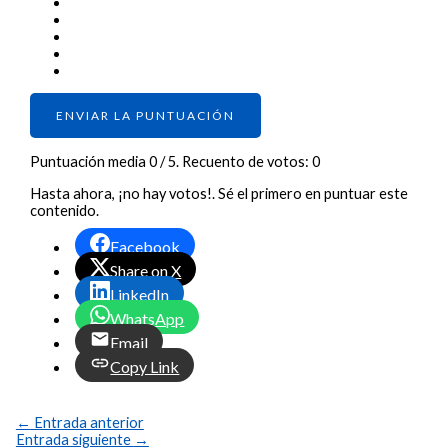
ENVIAR LA PUNTUACIÓN
Puntuación media
0
/ 5. Recuento de votos:
0
Hasta ahora, ¡no hay votos!. Sé el primero en puntuar este
contenido.
Facebook
Share on X
LinkedIn
WhatsApp
Email
Copy Link
←
Entrada anterior
Entrada siguiente
→