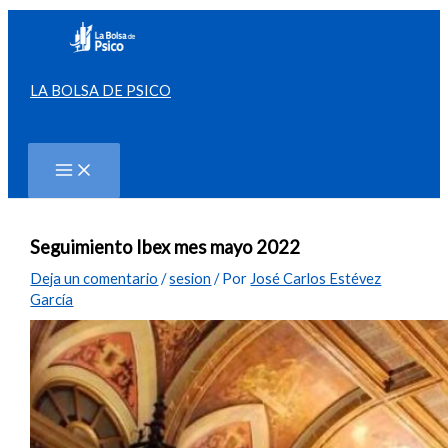
Ir
al
contenido
LA BOLSA DE PSICO
Buscar
Seguimiento Ibex mes mayo 2022
Deja un comentario
/
sesion
/ Por
José Carlos Estévez
García