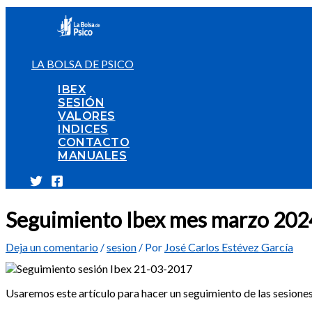
Ir
al
contenido
LA BOLSA DE PSICO
IBEX
SESIÓN
VALORES
INDICES
CONTACTO
MANUALES
Seguimiento Ibex mes marzo 202
Deja un comentario
/
sesion
/ Por
José Carlos Estévez García
Usaremos este artículo para hacer un seguimiento de las sesione