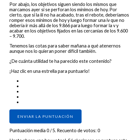
Por abajo, los objetivos siguen siendo los mismos que
marcamos ayer si se perforan los mínimos de hoy. Por
cierto, que si la iii no ha acabado, tras el rebote, deberíamos
romper esos mínimos de hoy y luego formar una iv que no
debería ir más allá de los 9.866 para luego formar la v y
acabar en los objetivos fijados en las cercanías de los 9.600
– 9.700.
Tenemos las cotas para saber mañana a qué atenernos
aunque nos lo quieran poner difícil también.
¿De cuánta utilidad te ha parecido este contenido?
¡Haz clic en una estrella para puntuarlo!
ENVIAR LA PUNTUACIÓN
Puntuación media
0
/ 5. Recuento de votos:
0