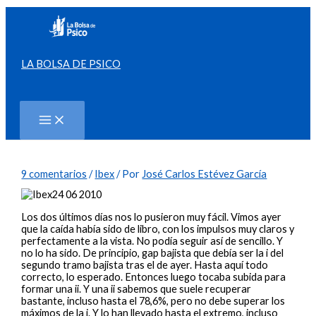
Ir
al
contenido
LA BOLSA DE PSICO
Buscar
9 comentarios
/
Ibex
/ Por
José Carlos Estévez García
Los dos últimos días nos lo pusieron muy fácil. Vimos ayer
que la caída había sido de libro, con los impulsos muy claros y
perfectamente a la vista. No podía seguir así de sencillo. Y
no lo ha sido. De principio, gap bajista que debía ser la i del
segundo tramo bajista tras el de ayer. Hasta aquí todo
correcto, lo esperado. Entonces luego tocaba subida para
formar una ii. Y una ii sabemos que suele recuperar
bastante, incluso hasta el 78,6%, pero no debe superar los
máximos de la i. Y lo han llevado hasta el extremo, incluso