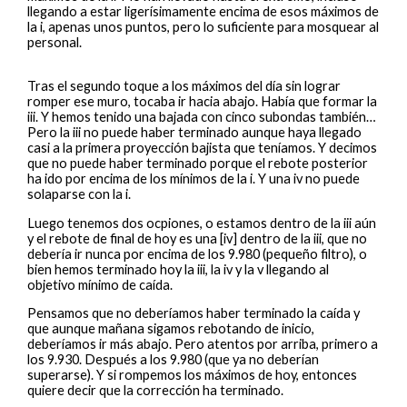
llegando a estar ligerísimamente encima de esos máximos de
la i, apenas unos puntos, pero lo suficiente para mosquear al
personal.
Tras el segundo toque a los máximos del día sin lograr
romper ese muro, tocaba ir hacia abajo. Había que formar la
iii. Y hemos tenido una bajada con cinco subondas también…
Pero la iii no puede haber terminado aunque haya llegado
casi a la primera proyección bajista que teníamos. Y decimos
que no puede haber terminado porque el rebote posterior
ha ido por encima de los mínimos de la i. Y una iv no puede
solaparse con la i.
Luego tenemos dos ocpiones, o estamos dentro de la iii aún
y el rebote de final de hoy es una [iv] dentro de la iii, que no
debería ir nunca por encima de los 9.980 (pequeño filtro), o
bien hemos terminado hoy la iii, la iv y la v llegando al
objetivo mínimo de caída.
Pensamos que no deberíamos haber terminado la caída y
que aunque mañana sigamos rebotando de inicio,
deberíamos ir más abajo. Pero atentos por arriba, primero a
los 9.930. Después a los 9.980 (que ya no deberían
superarse). Y si rompemos los máximos de hoy, entonces
quiere decir que la corrección ha terminado.