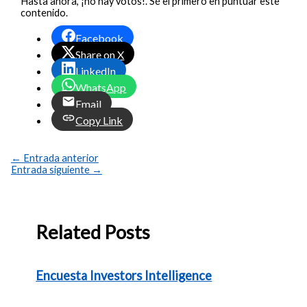
Hasta ahora, ¡no hay votos!. Sé el primero en puntuar este
contenido.
Facebook
Share on X
LinkedIn
WhatsApp
Email
Copy Link
←
Entrada anterior
Entrada siguiente
→
Related Posts
Encuesta Investors Intelligence