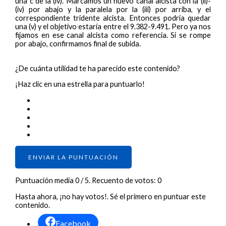
una c de la (iv). Marcamos un nuevo canal alcista con la (ii)-
(iv) por abajo y la paralela por la (iii) por arriba, y el
correspondiente tridente alcista. Entonces podría quedar
una (v) y el objetivo estaría entre el 9.382-9.491. Pero ya nos
fijamos en ese canal alcista como referencia. Si se rompe
por abajo, confirmamos final de subida.
¿De cuánta utilidad te ha parecido este contenido?
¡Haz clic en una estrella para puntuarlo!
ENVIAR LA PUNTUACIÓN
Puntuación media
0
/ 5. Recuento de votos:
0
Hasta ahora, ¡no hay votos!. Sé el primero en puntuar este
contenido.
Facebook