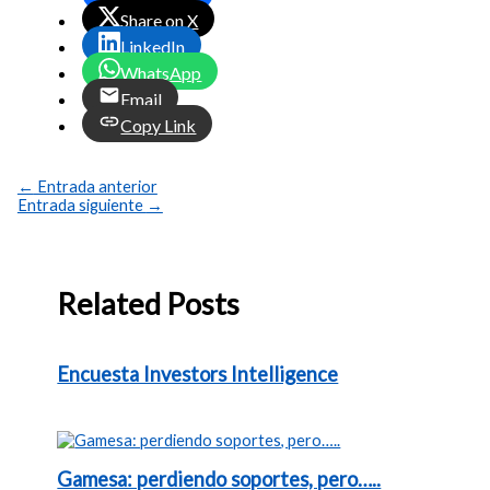
Share on X
LinkedIn
WhatsApp
Email
Copy Link
←
Entrada anterior
Entrada siguiente
→
Related Posts
Encuesta Investors Intelligence
Gamesa: perdiendo soportes, pero…..