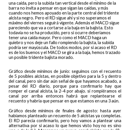
una caída, pero la subida tan vertical desde el mínimo de la
barra no invita a pensar en que sigan las caídas, y más
cuando nos hemos apoyado en la parte central del tridente
alcista negro. Pero el RD sigue ahí y si no superamos el
máximo del viernes seguirá vigente. Además el MACD sigue
pareciendo que va a cortarse a la baja en la bajista. Esto
todavía no se ha producido, pero si ocurre deberíamos
tener una caída mayor. Pero como el MACD haga un
quiebro y nos deje un fallo rompiendo la bajista, la subida
podría ser mayúscula. De todos modos, por si acaso el RD
es de los buenos y el MACD se gira a la baja, hemos trazado
un posible tridente bajista morado.
Gráfico desde mínimos de junio: seguimos con el recuento
de 5 posibles alcistas, en posible objetivo para la 5 y dentro
del canal, pero sin dar aún señal de que hayamos acabado, a
pesar del RD diario, porque para confirmarlo hay que
romper el canal alcista, la 2-4 por abajo. si rompiéramos el
canal por arriba entonces habrá que replantearse el
recuento y habría que pensar en que estamos en una 3 aún.
Gráfico desde mínimos de finales de agosto: hasta ayer
habíamos planteado un recuento de 5 alcistas ya completas.
El RD parecía confirmarlo, pero hoy vamos a plantear una
alternativa por si acaso lo que hemos visto hoy no es sino