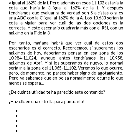
v igual al 162% de la i. Pero además en esos 11.102 estaría la
cota que haría la 3 igual al 162% de la 1. Y después
tendríamos que evaluar si de verdad son 5 alcistas o si es
una ABC con la C igual al 162% de la A. Los 10.633 serían la
cota a vigilar para ver cuál de las dos opciones es la
correcta. Y este escenario cuadraría más con el RSI, con un
máximo en la iii de la 3.
Por tanto, mañana habrá que ver cuál de estos dos
escenarios es el correcto. Recordemos, si superamos los
máximos de hoy, deberíamos pensar en esa zona de los
10.984-11.024, aunque antes tendríamos los 10.958,
máximos de Abril. Y si los superamos de nuevo, lo normal
sería ir a la zona del 11.065-11.102. Veremos lo que ocurre,
pero, de momento, no parece haber signo de agotamiento.
Pero ya sabemos que en bolsa normalmente ocurre lo que
menos se espera…
¿De cuánta utilidad te ha parecido este contenido?
¡Haz clic en una estrella para puntuarlo!