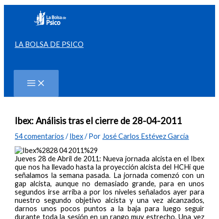
Ir
al
contenido
LA BOLSA DE PSICO
Buscar
Ibex: Análisis tras el cierre de 28-04-2011
54 comentarios
/
Ibex
/ Por
José Carlos Estévez García
Jueves 28 de Abril de 2011: Nueva jornada alcista en el Ibex
que nos ha llevado hasta la proyección alcista del HCHi que
señalamos la semana pasada. La jornada comenzó con un
gap alcista, aunque no demasiado grande, para en unos
segundos irse arriba a por los niveles señalados ayer para
nuestro segundo objetivo alcista y una vez alcanzados,
darnos unos pocos puntos a la baja para luego seguir
durante toda la sesión en un rango muy estrecho. Una vez