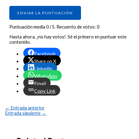
ENVIAR LA PUNTUACIÓN
Puntuación media
0
/ 5. Recuento de votos:
0
Hasta ahora, ¡no hay votos!. Sé el primero en puntuar este
contenido.
Facebook
Share on X
LinkedIn
WhatsApp
Email
Copy Link
←
Entrada anterior
Entrada siguiente
→