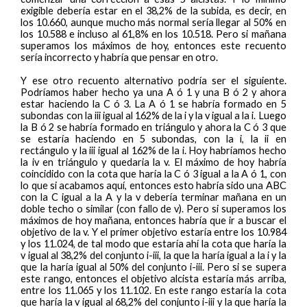
exigible debería estar en el 38,2% de la subida, es decir, en
los 10.660, aunque mucho más normal sería llegar al 50% en
los 10.588 e incluso al 61,8% en los 10.518. Pero si mañana
superamos los máximos de hoy, entonces este recuento
sería incorrecto y habría que pensar en otro.
Y ese otro recuento alternativo podría ser el siguiente.
Podríamos haber hecho ya una A ó 1 y una B ó 2 y ahora
estar haciendo la C ó 3. La A ó 1 se habría formado en 5
subondas con la iii igual al 162% de la i y la v igual a la i. Luego
la B ó 2 se habría formado en triángulo y ahora la C ó 3 que
se estaría haciendo en 5 subondas, con la i, la ii en
rectángulo y la iii igual al 162% de la i. Hoy habríamos hecho
la iv en triángulo y quedaria la v. El máximo de hoy habría
coincidido con la cota que haría la C ó 3 igual a la A ó 1, con
lo que si acabamos aquí, entonces esto habría sido una ABC
con la C igual a la A y la v debería terminar mañana en un
doble techo o similar (con fallo de v). Pero si superamos los
máximos de hoy mañana, entonces habría que ir a buscar el
objetivo de la v. Y el primer objetivo estaría entre los 10.984
y los 11.024, de tal modo que estaría ahí la cota que haría la
v igual al 38,2% del conjunto i-iii, la que la haría igual a la i y la
que la haría igual al 50% del conjunto i-iii. Pero si se supera
este rango, entonces el objetivo alcista estaría más arriba,
entre los 11.065 y los 11.102. En este rango estaría la cota
que haría la v igual al 68,2% del conjunto i-iii y la que haría la