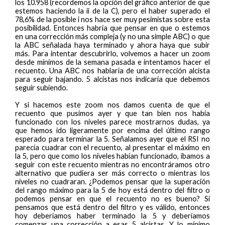
los 10.958 (recordemos la opción del gráfico anterior de que
estemos haciendo la ii de la C), pero el haber superado el
78,6% de la posible i nos hace ser muy pesimistas sobre esta
posibilidad. Entonces habría que pensar en que o estemos
en una corrección más compleja (y no una simple ABC) o que
la ABC señalada haya terminado y ahora haya que subir
más. Para intentar descubrirlo, volvemos a hacer un zoom
desde mínimos de la semana pasada e intentamos hacer el
recuento. Una ABC nos hablaría de una corrección alcista
para seguir bajando. 5 alcistas nos indicaría que debemos
seguir subiendo.
Y si hacemos este zoom nos damos cuenta de que el
recuento que pusimos ayer y que tan bien nos había
funcionado con los niveles parece mostrarnos dudas, ya
que hemos ido ligeramente por encima del último rango
esperado para terminar la 5. Señalamos ayer que el RSI no
parecía cuadrar con el recuento, al presentar el máximo en
la 5, pero que como los niveles habían funcionado, íbamos a
seguir con este recuento mientras no encontráramos otro
alternativo que pudiera ser más correcto o mientras los
niveles no cuadraran. ¿Podemos pensar que la superación
del rango máximo para la 5 de hoy está dentro del filtro o
podemos pensar en que el recuento no es bueno? Si
pensamos que está dentro del filtro y es válido, entonces
hoy deberíamos haber terminado la 5 y deberíamos
comenzar una corrección a esas 5 alcistas. Y lo mínimo