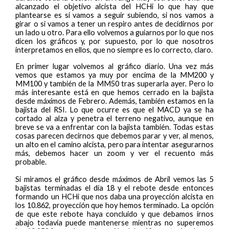
alcanzado el objetivo alcista del HCHi lo que hay que
plantearse es si vamos a seguir subiendo, si nos vamos a
girar o si vamos a tener un respiro antes de decidirnos por
un lado u otro. Para ello volvemos a guiarnos por lo que nos
dicen los gráficos y, por supuesto, por lo que nosotros
interpretamos en ellos, que no siempre es lo correcto, claro.
En primer lugar volvemos al gráfico diario. Una vez más
vemos que estamos ya muy por encima de la MM200 y
MM100 y también de la MM50 tras superarla ayer. Pero lo
más interesante está en que hemos cerrado en la bajista
desde máximos de Febrero. Además, también estamos en la
bajista del RSI. Lo que ocurre es que el MACD ya se ha
cortado al alza y penetra el terreno negativo, aunque en
breve se va a enfrentar con la bajista también. Todas estas
cosas parecen decirnos que debemos parar y ver, al menos,
un alto en el camino alcista, pero para intentar asegurarnos
más, debemos hacer un zoom y ver el recuento más
probable.
Si miramos el gráfico desde máximos de Abril vemos las 5
bajistas terminadas el día 18 y el rebote desde entonces
formando un HCHi que nos daba una proyección alcista en
los 10.862, proyección que hoy hemos terminado. La opción
de que este rebote haya concluido y que debamos irnos
abajo todavía puede mantenerse mientras no superemos