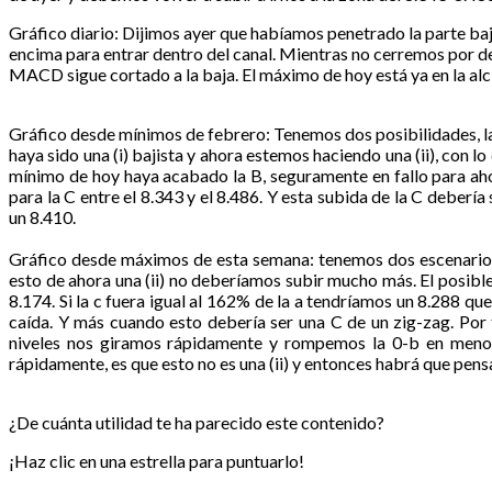
Gráfico diario: Dijimos ayer que habíamos penetrado la parte baja
encima para entrar dentro del canal. Mientras no cerremos por de
MACD sigue cortado a la baja. El máximo de hoy está ya en la alc
Gráfico desde mínimos de febrero: Tenemos dos posibilidades, 
haya sido una (i) bajista y ahora estemos haciendo una (ii), con
mínimo de hoy haya acabado la B, seguramente en fallo para ahor
para la C entre el 8.343 y el 8.486. Y esta subida de la C deberí
un 8.410.
Gráfico desde máximos de esta semana: tenemos dos escenarios y 
esto de ahora una (ii) no deberíamos subir mucho más. El posible re
8.174. Si la c fuera igual al 162% de la a tendríamos un 8.288 que 
caída. Y más cuando esto debería ser una C de un zig-zag. Por
niveles nos giramos rápidamente y rompemos la 0-b en menos
rápidamente, es que esto no es una (ii) y entonces habrá que pensa
¿De cuánta utilidad te ha parecido este contenido?
¡Haz clic en una estrella para puntuarlo!