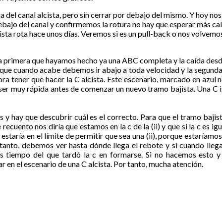
 del canal alcista, pero sin cerrar por debajo del mismo. Y hoy no
bajo del canal y confirmemos la rotura no hay que esperar más caí
ista rota hace unos días. Veremos si es un pull-back o nos volvemo
la primera que hayamos hecho ya una ABC completa y la caída des
 lo que cuando acabe debemos ir abajo a toda velocidad y la segund
a tener que hacer la C alcista. Este escenario, marcado en azul n
a ser muy rápida antes de comenzar un nuevo tramo bajista. Una C i
hay que descubrir cuál es el correcto. Para que el tramo bajista
cuento nos diría que estamos en la c de la (ii) y que si la c es igua
estaría en el límite de permitir que sea una (ii), porque estaríamos
 tanto, debemos ver hasta dónde llega el rebote y si cuando lle
 tiempo del que tardó la c en formarse. Si no hacemos esto 
r en el escenario de una C alcista. Por tanto, mucha atención.