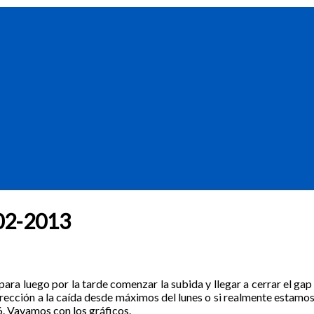
7-02-2013
ara luego por la tarde comenzar la subida y llegar a cerrar el gap 
rrección a la caída desde máximos del lunes o si realmente estamos
6. Vayamos con los gráficos.