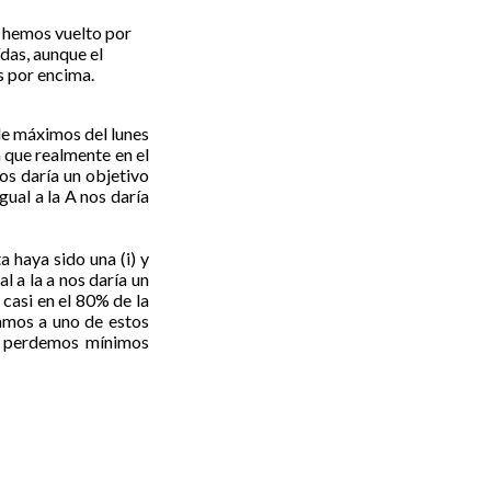
s hemos vuelto por
das, aunque el
s por encima.
de máximos del lunes
a que realmente en el
os daría un objetivo
gual a la A nos daría
 haya sido una (i) y
l a la a nos daría un
 casi en el 80% de la
gamos a uno de estos
y perdemos mínimos