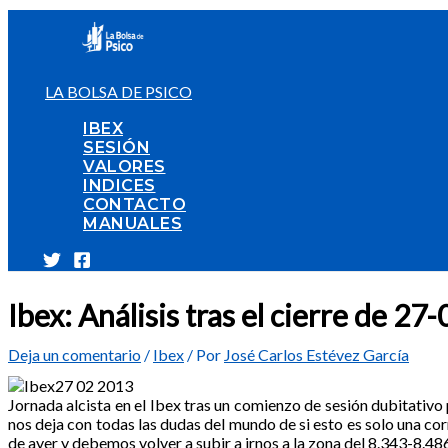
Ir
al
contenido
LA BOLSA DE PSICO
IBEX
SESIÓN
VALORES
INDICES
CONTACTO
MANUALES
Ibex: Análisis tras el cierre de 2
Deja un comentario
/
Ibex
/ Por
José Carlos Estévez García
Jornada alcista en el Ibex tras un comienzo de sesión dubitativo p
nos deja con todas las dudas del mundo de si esto es solo una co
de ayer y debemos volver a subir a irnos a la zona del 8.343-8.48