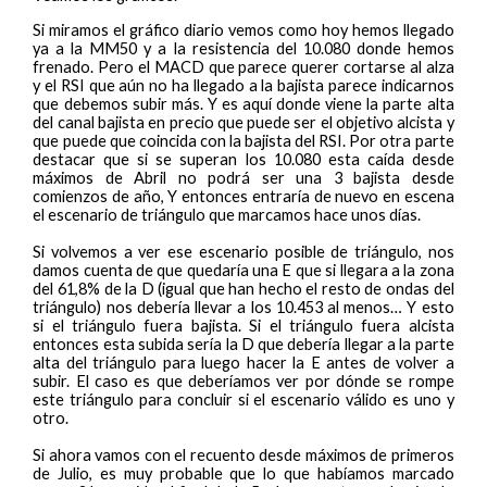
Si miramos el gráfico diario vemos como hoy hemos llegado
ya a la MM50 y a la resistencia del 10.080 donde hemos
frenado. Pero el MACD que parece querer cortarse al alza
y el RSI que aún no ha llegado a la bajista parece indicarnos
que debemos subir más. Y es aquí donde viene la parte alta
del canal bajista en precio que puede ser el objetivo alcista y
que puede que coincida con la bajista del RSI. Por otra parte
destacar que si se superan los 10.080 esta caída desde
máximos de Abril no podrá ser una 3 bajista desde
comienzos de año, Y entonces entraría de nuevo en escena
el escenario de triángulo que marcamos hace unos días.
Si volvemos a ver ese escenario posible de triángulo, nos
damos cuenta de que quedaría una E que si llegara a la zona
del 61,8% de la D (igual que han hecho el resto de ondas del
triángulo) nos debería llevar a los 10.453 al menos… Y esto
si el triángulo fuera bajista. Si el triángulo fuera alcista
entonces esta subida sería la D que debería llegar a la parte
alta del triángulo para luego hacer la E antes de volver a
subir. El caso es que deberíamos ver por dónde se rompe
este triángulo para concluir si el escenario válido es uno y
otro.
Si ahora vamos con el recuento desde máximos de primeros
de Julio, es muy probable que lo que habíamos marcado