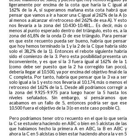
ligeramente por encima de la cota que haría la C igual al
162% de la A, si superamos mañana esta cota habrá que
pensar que vamos a ir a hacer una C igual al 262% de la A (o
al menos a alcanzar el retroceso del 262% de esa A). Y esto
nos llevaría a la zona del 10.430-10.481… Es decir, más o
menos al punto esperado dentro del triángulo, esto es, a la
zona del 61,8% de la onda D de ese triángulo. Para pensar
en que este recuento pueda ser bueno, habría que pensar
que hoy hemos terminado la 1 y la 2 de la C (que habría sido
solo el 38,2% de la 1). Entonces el rebote siguiente habría
sido el comienzo de la 3. Pero esta posibilidad presenta un
inconveniente, y es que si la 3 fuera igual al 162% de la 1
(como debe ser puesto que la 2 ha corregido tan poco),
debería llegar al 10.500, ya por encima del objetivo final de la
C completa. Por tanto, habría que pensar que la 3 va a ser
solo igual a la 1 y esto nos llevaría al 10.174, más o menos el
retroceso del 162% de la 1. Desde allí podríamos corregir a
la zona del 9.925-9.975 para luego hacer la 5 hasta los
niveles señalados. Sin embargo, si pensáramos que
acabamos en un fallo de 5, entonces podría ser que ese
10.500 fuera el objetivo de la 3 (o en este caso posible C).
Pero podríamos tener otro recuento en el que lo que sería
la C se estuviera haciendo en ABC o bien en 5 alcistas de las
que habíamos hecho la primera A en ABC, la B en ABC y
ahora la C en 5 alcistas o bien estar haciendo ahora la v en 5