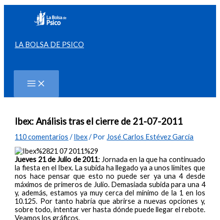
Ir
al
contenido
LA BOLSA DE PSICO
Buscar
Ibex: Análisis tras el cierre de 21-07-2011
110 comentarios
/
Ibex
/ Por
José Carlos Estévez García
Jueves 21 de Julio de 2011
: Jornada en la que ha continuado
la fiesta en el Ibex. La subida ha llegado ya a unos límites que
nos hace pensar que esto no puede ser ya una 4 desde
máximos de primeros de Julio. Demasiada subida para una 4
y, además, estamos ya muy cerca del mínimo de la 1 en los
10.125. Por tanto habría que abrirse a nuevas opciones y,
sobre todo, intentar ver hasta dónde puede llegar el rebote.
Veamos los gráficos.