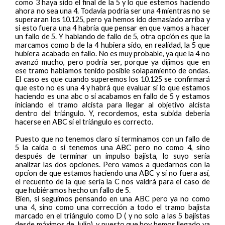
como 3 haya sido el final de la 5 y lo que estemos haciendo
ahora no sea una 4. Todavía podría ser una 4 mientras no se
superaran los 10.125, pero ya hemos ido demasiado arriba y
si esto fuera una 4 habría que pensar en que vamos a hacer
un fallo de 5. Y hablando de fallo de 5, otra opción es que la
marcamos como b de la 4 hubiera sido, en realidad, la 5 que
hubiera acabado en fallo. No es muy probable, ya que la 4 no
avanzó mucho, pero podría ser, porque ya dijimos que en
ese tramo habíamos tenido posible solapamiento de ondas.
El caso es que cuando superemos los 10.125 se confirmará
que esto no es una 4 y habrá que evaluar si lo que estamos
haciendo es una abc o si acabamos en fallo de 5 y estamos
iniciando el tramo alcista para llegar al objetivo alcista
dentro del triángulo. Y, recordemos, esta subida debería
hacerse en ABC si el triángulo es correcto.
Puesto que no tenemos claro si terminamos con un fallo de
5 la caída o si tenemos una ABC pero no como 4, sino
después de terminar un impulso bajista, lo suyo sería
analizar las dos opciones. Pero vamos a quedarnos con la
opcíon de que estamos haciendo una ABC y si no fuera así,
el recuento de la que sería la C nos valdrá para el caso de
que hubiéramos hecho un fallo de 5.
Bien, si seguimos pensando en una ABC pero ya no como
una 4, sino como una corrección a todo el tramo bajista
marcado en el triángulo como D ( y no solo a las 5 bajistas
desde máximos de Julio), y puesto que hoy hemos llegado ya