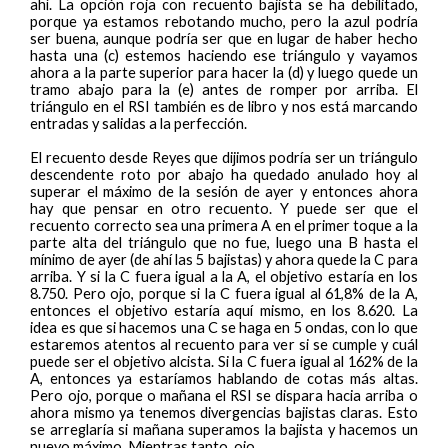
ahí. La opción roja con recuento bajista se ha debilitado,
porque ya estamos rebotando mucho, pero la azul podría
ser buena, aunque podría ser que en lugar de haber hecho
hasta una (c) estemos haciendo ese triángulo y vayamos
ahora a la parte superior para hacer la (d) y luego quede un
tramo abajo para la (e) antes de romper por arriba. El
triángulo en el RSI también es de libro y nos está marcando
entradas y salidas a la perfección.
El recuento desde Reyes que dijimos podría ser un triángulo
descendente roto por abajo ha quedado anulado hoy al
superar el máximo de la sesión de ayer y entonces ahora
hay que pensar en otro recuento. Y puede ser que el
recuento correcto sea una primera A en el primer toque a la
parte alta del triángulo que no fue, luego una B hasta el
mínimo de ayer (de ahí las 5 bajistas) y ahora quede la C para
arriba. Y si la C fuera igual a la A, el objetivo estaría en los
8.750. Pero ojo, porque si la C fuera igual al 61,8% de la A,
entonces el objetivo estaría aquí mismo, en los 8.620. La
idea es que si hacemos una C se haga en 5 ondas, con lo que
estaremos atentos al recuento para ver si se cumple y cuál
puede ser el objetivo alcista. Si la C fuera igual al 162% de la
A, entonces ya estaríamos hablando de cotas más altas.
Pero ojo, porque o mañana el RSI se dispara hacia arriba o
ahora mismo ya tenemos divergencias bajistas claras. Esto
se arreglaría si mañana superamos la bajista y hacemos un
nuevo máximo. Mientras tanto, ojo.