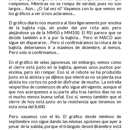
rompemos. Mientras no se rompa de verdad, pues no son
largos… Aún… ¿O tal vez sí? Vayamos con lo que vemos en
los gráficos a ver si nos aclaramos…
El gráfico diario nos muestra al Ibex ligeramente por encima
de la bajista roja, sin poder dar por rota aún, pero
alejándose ya de la MM50 y MM100. El RSI parece que se
decide también a ir a por la bajista… Pero el MACD aún
sigue sin dispararse… Pero si confirmáramos la rotura de la
bajista, deberíamos ir a máximos de diciembre, al menos.
Pero solo si confirmamos…
En el gráfico de velas japonesas, sin embargo, vemos como
el cierre está justo en la bajista, apenas unos puntos por
encima, pero sin romper. Eso sí, el rebote se ha producido
justo en la alcista y ya dijimos que mientras no se pierda esa
alcista los cortos no podrán disfrutar de mucho. La estrella
vespertina de comienzos de año sigue ahí vigente, aunque el
que nos acerquemos a su parte alta tras tantos días no es
ni mucho menos buena señal. Eso sí, vemos también que el
cierre de hoy está justo en la resistencia que tenemos en
esta zona del 8.600.
Pero vayamos con el lío. El gráfico desde mínimos de
septiembre nos sigue dando las mismas opciones que ayer a
pesar de la subida, porque el triángulo desed diciembre está