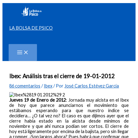
Ir
al
contenido
LA BOLSA DE PSICO
Buscar
Ibex: Análisis tras el cierre de 19-01-2012
86 comentarios
/
Ibex
/ Por
José Carlos Estévez García
Jueves 19 de Enero de 2012
: Jornada muy alcista en el Ibex
de hoy que parece anunciarnos el movimiento que
estábamos esperando para que nuestro índice se
decidiera… ¿O tal vez no? El caso es que dijimos ayer que el
cierre había estado en la alcista desde mínimos de
noviembre y que ahí nunca podían ser cortos. El cierre de
hoy está ligeramente por encima de la bajista, pero sin llegar
a romper. ¿Son largos ahora? Pues habrá que confirmar que