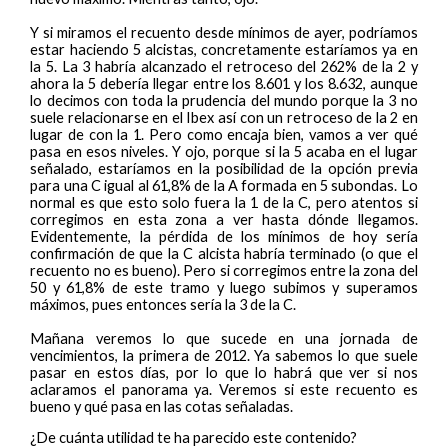
Y si miramos el recuento desde mínimos de ayer, podríamos
estar haciendo 5 alcistas, concretamente estaríamos ya en
la 5. La 3 habría alcanzado el retroceso del 262% de la 2 y
ahora la 5 debería llegar entre los 8.601 y los 8.632, aunque
lo decimos con toda la prudencia del mundo porque la 3 no
suele relacionarse en el Ibex así con un retroceso de la 2 en
lugar de con la 1. Pero como encaja bien, vamos a ver qué
pasa en esos niveles. Y ojo, porque si la 5 acaba en el lugar
señalado, estaríamos en la posibilidad de la opción previa
para una C igual al 61,8% de la A formada en 5 subondas. Lo
normal es que esto solo fuera la 1 de la C, pero atentos si
corregimos en esta zona a ver hasta dónde llegamos.
Evidentemente, la pérdida de los mínimos de hoy sería
confirmación de que la C alcista habría terminado (o que el
recuento no es bueno). Pero si corregimos entre la zona del
50 y 61,8% de este tramo y luego subimos y superamos
máximos, pues entonces sería la 3 de la C.
Mañana veremos lo que sucede en una jornada de
vencimientos, la primera de 2012. Ya sabemos lo que suele
pasar en estos días, por lo que lo habrá que ver si nos
aclaramos el panorama ya. Veremos si este recuento es
bueno y qué pasa en las cotas señaladas.
¿De cuánta utilidad te ha parecido este contenido?