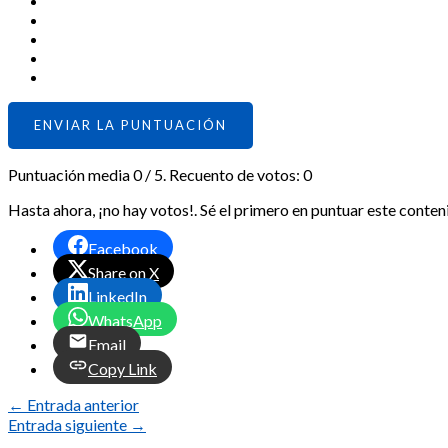
ENVIAR LA PUNTUACIÓN
Puntuación media
0
/ 5. Recuento de votos:
0
Hasta ahora, ¡no hay votos!. Sé el primero en puntuar este conten
Facebook
Share on X
LinkedIn
WhatsApp
Email
Copy Link
←
Entrada anterior
Entrada siguiente
→