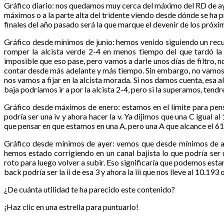
Gráfico diario: nos quedamos muy cerca del máximo del RD de ayer
máximos o a la parte alta del tridente viendo desde dónde se ha 
finales del año pasado será la que marque el devenir de los próx
Gráfico desde mínimos de junio: hemos venido siguiendo un recu
romper la alcista verde 2-4 en menos tiempo del que tardó la 
imposible que eso pase, pero vamos a darle unos días de filtro, 
contar desde más adelante y más tiempo. Sin embargo, no vamos
nos vamos a fijar en la alcista morada. Si nos damos cuenta, esa
baja podríamos ir a por la alcista 2-4, pero si la superamos, ten
Gráfico desde máximos de enero: estamos en el límite para pen
podría ser una iv y ahora hacer la v. Ya dijimos que una C igual 
que pensar en que estamos en una A, pero una A que alcance el 61
Gráfico desde mínimos de ayer: vemos que desde mínimos de aye
hemos estado corrigiendo en un canal bajista lo que podría se
roto para luego volver a subir. Eso significaría que podemos estar 
back podría ser la ii de esa 3 y ahora la iii que nos lleve al 10.193 
¿De cuánta utilidad te ha parecido este contenido?
¡Haz clic en una estrella para puntuarlo!