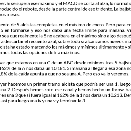
. Si se supera ese máximo y el MACD se corta al alza, lo normal ser
producido el rebote, desde la parte central de ese tridente. La baj
imos meses.
ento de 5 alcistas completas en el máximo de enero. Pero para c
5 en formarse y eso nos daba una fecha límite para mañana. Vist
no sea que realmente la 5 no acabara en el máximo sino algo despué
 a descartar el recuento azul, sobre todo si alcanzamos nuevos 
 alcista ha estado marcando los máximos y mínimos últimamente y si
dremos todas las opciones de ir a máximos.
sar que estamos en una C de un ABC desde mínimos tras 5 bajista
al 162% de la A nos daba un 10.181. Si mañana al llegar a esa zona 
,8% de la caída apunta a que no sea una A. Pero eso ya lo veremos.
r hacemos un primer tramo alcista que podría ser una 1, luego 
r una 2. Después hemos roto ese canal y hemos hecho un throw-ba
en una 3 que si fuera igual al 162% de la 1 nos daría un 10.213. Den
o así para luego una iv y una v y terminar la 3.