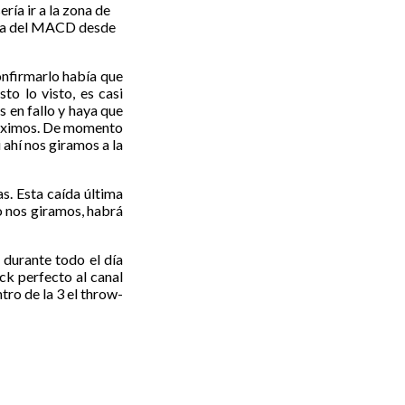
ía ir a la zona de
ista del MACD desde
onfirmarlo había que
o lo visto, es casi
s en fallo y haya que
máximos. De momento
 ahí nos giramos a la
s. Esta caída última
no nos giramos, habrá
durante todo el día
ck perfecto al canal
tro de la 3 el throw-