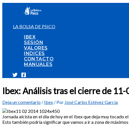
Ir
al
contenido
LA BOLSA DE PSICO
IBEX
SESIÓN
VALORES
INDICES
CONTACTO
MANUALES
Ibex: Análisis tras el cierre de 1
Deja un comentario
/
Ibex
/ Por
José Carlos Estévez García
Jornada alcista en el día de hoy en el Ibex que deja muy tocado 
Esto también podría significar que vamos a ir a zona de máximos