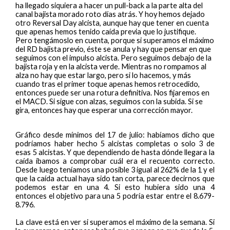
ha llegado siquiera a hacer un pull-back a la parte alta del
canal bajista morado roto días atrás. Y hoy hemos dejado
otro Reversal Day alcista, aunque hay que tener en cuenta
que apenas hemos tenido caída previa que lo justifique.
Pero tengámoslo en cuenta, porque si superamos el máximo
del RD bajista previo, éste se anula y hay que pensar en que
seguimos con el impulso alcista. Pero seguimos debajo de la
bajista roja y en la alcista verde. Mientras no rompamos al
alza no hay que estar largo, pero si lo hacemos, y más
cuando tras el primer toque apenas hemos retrocedido,
entonces puede ser una rotura definitiva. Nos fijaremos en
el MACD. Si sigue con alzas, seguimos con la subida. Si se
gira, entonces hay que esperar una corrección mayor.
Gráfico desde mínimos del 17 de julio: habíamos dicho que
podríamos haber hecho 5 alcistas completas o solo 3 de
esas 5 alcistas. Y que dependiendo de hasta dónde llegara la
caída íbamos a comprobar cuál era el recuento correcto.
Desde luego teníamos una posible 3 igual al 262% de la 1 y el
que la caída actual haya sido tan corta, parece decirnos que
podemos estar en una 4. Si esto hubiera sido una 4
entonces el objetivo para una 5 podría estar entre el 8.679-
8.796.
La clave está en ver si superamos el máximo de la semana. Si