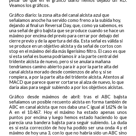
pesar de que en el gráfico diario hemos dejado un RD.
Veamos los gráficos.
Gráfico diario: la zona alta del canal alcista azul que
señalamos anoche ha servido como freno a la subida hoy,
dejando al final un Reversal Day, que, como ya sabemos, es
una señal de giro bajista que se produce cuando se hace un
máximo por encima del previo para cerrar por debajo del
cierre previo y de la apertura del día. Esta señal es válida si
se produce en un objetivo alcista y da señal de cortos con
stop en el máximo del día más ligerísimo filtro. El caso es que
si esta señal es buena podríamos ir a la parte central del
tridente alcista de nuevo, pero si se anulara mañana
tendríamos camino abierto para ir a por la parte alta del
canal alcista morado desde comienzos de año y, si se
rompiera, a por la parte alta del tridente alcista. Atentos al
MACD que parece querer cortarse al alza de nuevo, lo que
daría alas para seguir subiendo a por los objetivos alcistas.
Gráfico desde máximos de abril: tras el ABC bajista
señalamos un posible recuento alcista en forma también de
ABC en canal alcista que nos daba una C igual al 162% de la
A en el 10.467. Hoy el máximo ha estado apenas unos
puntos por encima y luego hemos estado haciendo lo que
parecía una bandera bajista para seguir subiendo. La duda
es si esta corrección de hoy ha podido ser una onda 4 y el
máximo de hoy una 3, con lo que no habría sido un ABC sino