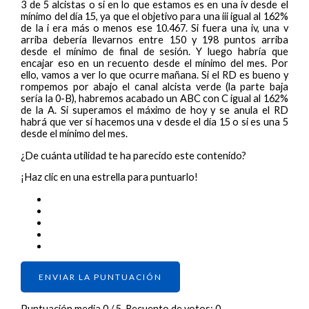
3 de 5 alcistas o si en lo que estamos es en una iv desde el
mínimo del día 15, ya que el objetivo para una iii igual al 162%
de la i era más o menos ese 10.467. Si fuera una iv, una v
arriba debería llevarnos entre 150 y 198 puntos arriba
desde el mínimo de final de sesión. Y luego habría que
encajar eso en un recuento desde el mínimo del mes. Por
ello, vamos a ver lo que ocurre mañana. Si el RD es bueno y
rompemos por abajo el canal alcista verde (la parte baja
sería la 0-B), habremos acabado un ABC con C igual al 162%
de la A. Si superamos el máximo de hoy y se anula el RD
habrá que ver si hacemos una v desde el día 15 o si es una 5
desde el mínimo del mes.
¿De cuánta utilidad te ha parecido este contenido?
¡Haz clic en una estrella para puntuarlo!
ENVIAR LA PUNTUACIÓN
Puntuación media
0
/ 5. Recuento de votos:
0