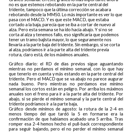
no es que estemos rebotando en la parte central del
tridente, tampoco que la última corrección se acabara
rebotando desde la MM50. Lo más importante es ver lo que
pasa con el MACD. Y es que este MACD, que estaba
cortado a la baja, parecía que se iba a cortar de nuevo al
alza. Pero esta semana se ha ido hacia abajo. Y si no se
corta al alza y tenemos fallo, eso significaría que podemos
tener un tramo bajista mayor, lo que seguramente nos
llevaría a la parte baja del tridente. Sin embargo, si se corta
al alza, podríamos ir a la parte alta del tridente previa
rotura, claro está, de los máximos anuales.
Gráfico diario: el RD de días previos sigue aguantando
mientras no perdamos el mínimo semanal, con lo que hay
que tenerlo en cuenta y más estando en la parte central del
tridente. Pero el MACD que se va abajo no parece augurar
nada bueno. Pero mientras no perdamos ese mínimo
semanal los cortos están en peligro. Por arriba los máximos
anuales son el freno para ir a la parte alta del tridente. Por
abajo, si se pierde el mínimo semanal y la parte central del
tridente podríamos ir a la parte baja,
Gráfico desde mínimos de agosto: la rotura de la 2-4 en
menos tiempo del que tardó la 5 en formarse era la
confirmación de que habíamos acabado una 5 arriba. Tras
romper esa 2-4 hemos hecho el pull-back correspondiente
para seguir bajando, pero el no perder el mínimo semanal