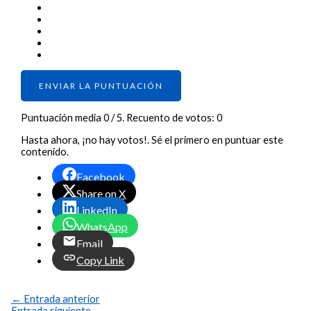
ENVIAR LA PUNTUACIÓN
Puntuación media
0
/ 5. Recuento de votos:
0
Hasta ahora, ¡no hay votos!. Sé el primero en puntuar este
contenido.
Facebook
Share on X
LinkedIn
WhatsApp
Email
Copy Link
←
Entrada anterior
Entrada siguiente
→