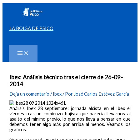
Ir
al
contenido
LA BOLSA DE PSICO
Buscar
Ibex: Análisis técnico tras el cierre de 26-09-
2014
Deja un comentario
/
Ibex
/ Por
José Carlos Estévez García
Análisis Ibex 28 septiembre: jornada alcista en el Ibex el
viernes tras un comienzo bajista que parecía llevarnos al
asalto del mínimo previo, lo que nos lleva a pensar en que
debemos tener algo más por arriba al menos. Veamos los
gráficos.
Gráfico semanal: en este gráfico lo más importante ahora