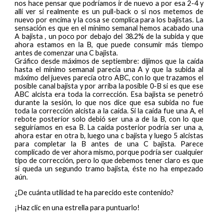
nos hace pensar que podríamos ir de nuevo a por esa 2-4 y
allí ver si realmente es un pull-back o si nos metemos de
nuevo por encima y la cosa se complica para los bajistas. La
sensación es que en el mínimo semanal hemos acabado una
A bajista , un poco por debajo del 38.2% de la subida y que
ahora estamos en la B, que puede consumir más tiempo
antes de comenzar una C bajista.
Gráfico desde máximos de septiembre: dijimos que la caída
hasta el mínimo semanal parecía una A y que la subida al
máximo del jueves parecía otro ABC, con lo que trazamos el
posible canal bajista y por arriba la posible 0-B si es que ese
ABC alcista era toda la corrección. Esa bajista se penetró
durante la sesión, lo que nos dice que esa subida no fue
toda la corrección alcista a la caída. Si la caída fue una A, el
rebote posterior solo debió ser una a de la B, con lo que
seguiríamos en esa B. La caída posterior podría ser una a,
ahora estar en otra b, luego una c bajista y luego 5 alcistas
para completar la B antes de una C bajista. Parece
complicado de ver ahora mismo, porque podría ser cualquier
tipo de corrección, pero lo que debemos tener claro es que
si queda un segundo tramo bajista, éste no ha empezado
aún.
¿De cuánta utilidad te ha parecido este contenido?
¡Haz clic en una estrella para puntuarlo!