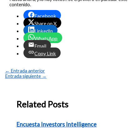
contenido.
Facebook
Share on X
LinkedIn
WhatsApp
Email
Copy Link
←
Entrada anterior
Entrada siguiente
→
Related Posts
Encuesta Investors Intelligence