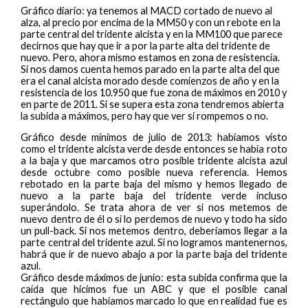
Gráfico diario: ya tenemos al MACD cortado de nuevo al
alza, al precio por encima de la MM50 y con un rebote en la
parte central del tridente alcista y en la MM100 que parece
decirnos que hay que ir a por la parte alta del tridente de
nuevo. Pero, ahora mismo estamos en zona de resistencia.
Si nos damos cuenta hemos parado en la parte alta del que
era el canal alcista morado desde comienzos de año y en la
resistencia de los 10.950 que fue zona de máximos en 2010 y
en parte de 2011. Si se supera esta zona tendremos abierta
la subida a máximos, pero hay que ver si rompemos o no.
Gráfico desde mínimos de julio de 2013: habíamos visto
como el tridente alcista verde desde entonces se había roto
a la baja y que marcamos otro posible tridente alcista azul
desde octubre como posible nueva referencia. Hemos
rebotado en la parte baja del mismo y hemos llegado de
nuevo a la parte baja del tridente verde incluso
superándolo. Se trata ahora de ver si nos metemos de
nuevo dentro de él o si lo perdemos de nuevo y todo ha sido
un pull-back. Si nos metemos dentro, deberíamos llegar a la
parte central del tridente azul. Si no logramos mantenernos,
habrá que ir de nuevo abajo a por la parte baja del tridente
azul.
Gráfico desde máximos de junio: esta subida confirma que la
caída que hicimos fue un ABC y que el posible canal
rectángulo que habíamos marcado lo que en realidad fue es