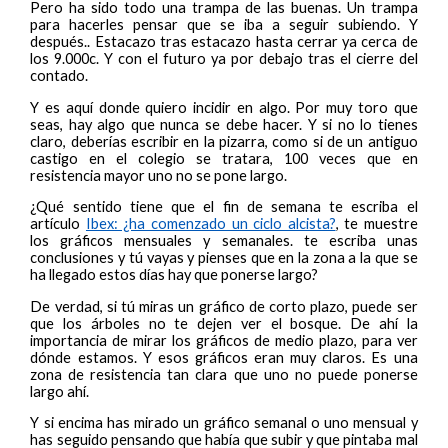
Pero ha sido todo una trampa de las buenas. Un trampa
para hacerles pensar que se iba a seguir subiendo. Y
después.. Estacazo tras estacazo hasta cerrar ya cerca de
los 9.000c. Y con el futuro ya por debajo tras el cierre del
contado.
Y es aquí donde quiero incidir en algo. Por muy toro que
seas, hay algo que nunca se debe hacer. Y si no lo tienes
claro, deberías escribir en la pizarra, como si de un antiguo
castigo en el colegio se tratara, 100 veces que en
resistencia mayor uno no se pone largo.
¿Qué sentido tiene que el fin de semana te escriba el
artículo
Ibex: ¿ha comenzado un ciclo alcista?
, te muestre
los gráficos mensuales y semanales. te escriba unas
conclusiones y tú vayas y pienses que en la zona a la que se
ha llegado estos días hay que ponerse largo?
De verdad, si tú miras un gráfico de corto plazo, puede ser
que los árboles no te dejen ver el bosque. De ahí la
importancia de mirar los gráficos de medio plazo, para ver
dónde estamos. Y esos gráficos eran muy claros. Es una
zona de resistencia tan clara que uno no puede ponerse
largo ahí.
Y si encima has mirado un gráfico semanal o uno mensual y
has seguido pensando que había que subir y que pintaba mal