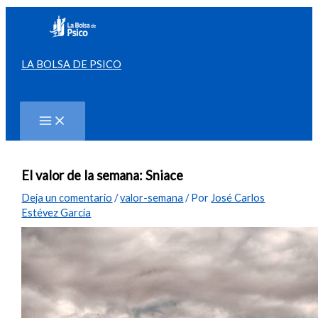
Ir
al
contenido
LA BOLSA DE PSICO
Buscar
El valor de la semana: Sniace
Deja un comentario
/
valor-semana
/ Por
José Carlos
Estévez García