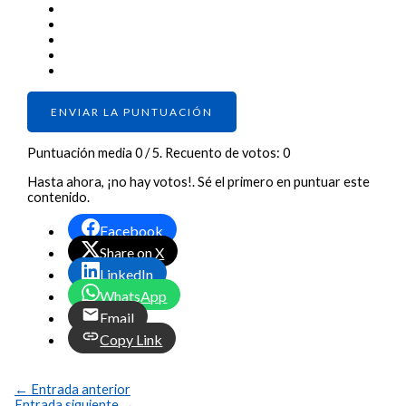
ENVIAR LA PUNTUACIÓN
Puntuación media
0
/ 5. Recuento de votos:
0
Hasta ahora, ¡no hay votos!. Sé el primero en puntuar este
contenido.
Facebook
Share on X
LinkedIn
WhatsApp
Email
Copy Link
←
Entrada anterior
Entrada siguiente
→